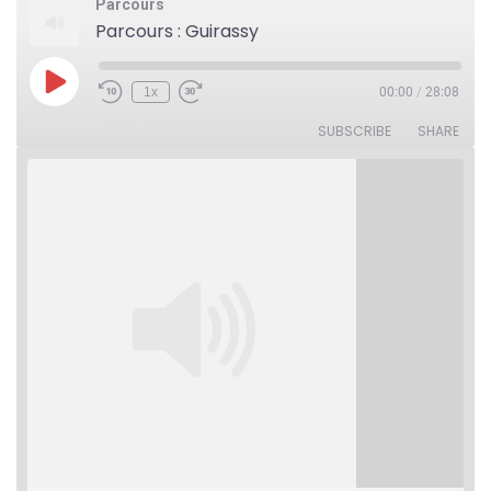
Parcours
Parcours : Guirassy
Play
1x
00:00
/
28:08
Rewind
Fast
Episode
10
Forward
Seconds
30
SUBSCRIBE
SHARE
seconds