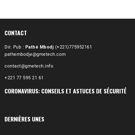
CONTACT
Dir. Pub :
Pathé Mbodj
(+221)775952161
pathembodje@gmetech.com
contact@gmetech.info
+221 77 595 21 61
CORONAVIRUS: CONSEILS ET ASTUCES DE SÉCURITÉ
1988-1989 :  La polémique de Guidimakha 
(Podcast)
Sep 3, 2021 •
Affirmations & Précisions Exécutions, déportations et répressions au Guidimakha (sud de la Mauritanie) de 1989 /1990 Peut-on les oublier nos victimes ? Au cours de nos recherches de mémoire de maîtrise (1997) intitulé (,), nous avons enquêté sur les noms des personnes victimes (mortes, rescapées et déportées) lors des événements…
DERNIÈRES UNES