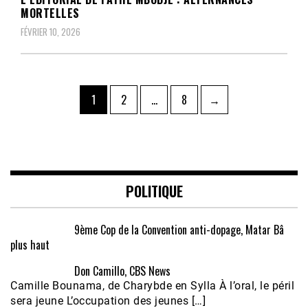
MORTELLES
FÉVRIER 10, 2026
Pagination
Page
Page
Page
1
2
…
8
→
des
publications
POLITIQUE
9ème Cop de la Convention anti-dopage, Matar Bâ
plus haut
Don Camillo, CBS News
Camille Bounama, de Charybde en Sylla À l’oral, le péril
sera jeune L’occupation des jeunes […]