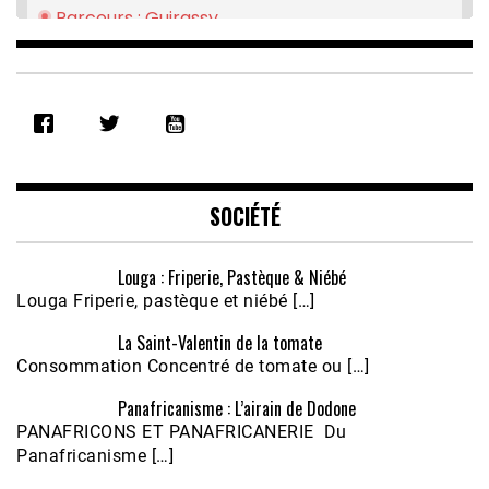
Parcours : Guirassy
Feb 16, 2021 • 28:08
SHARE
RSS FEED
LINK
EMBED
SOCIÉTÉ
Louga : Friperie, Pastèque & Niébé
Louga Friperie, pastèque et niébé […]
La Saint-Valentin de la tomate
Consommation Concentré de tomate ou […]
Panafricanisme : L’airain de Dodone
Écoutez le parcours de Claudiane Kapia 
PANAFRICONS ET PANAFRICANERIE Du
Nobana (Podologue)
Feb 24, 2021 • 28mn
Panafricanisme […]