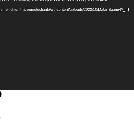
er le fichier: http://gmetech.info/wp-content/uploads/2023/10/Matar-Ba.mp4?_=1
…