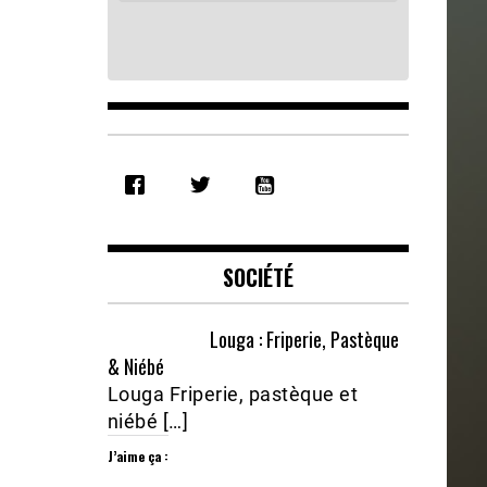
SHARE
RSS FEED
LINK
EMBED
SOCIÉTÉ
Louga : Friperie, Pastèque
& Niébé
Louga Friperie, pastèque et
niébé […]
J’aime ça :