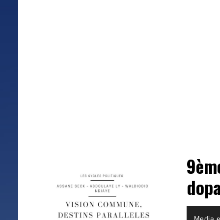
9ème
dopa
Lecteur
Media e