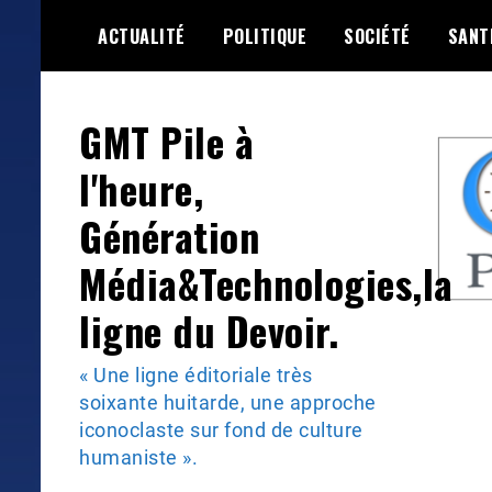
Skip
ACTUALITÉ
POLITIQUE
SOCIÉTÉ
SANT
to
content
GMT Pile à
l'heure,
Génération
Média&Technologies,la
ligne du Devoir.
« Une ligne éditoriale très
soixante huitarde, une approche
iconoclaste sur fond de culture
humaniste ».