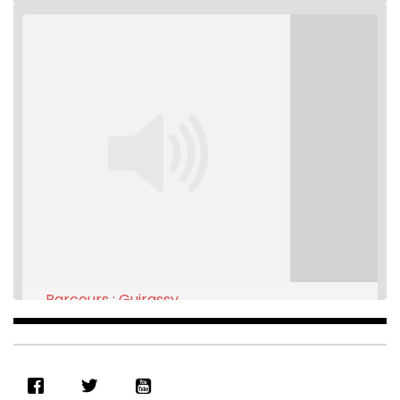
Parcours : Guirassy
Feb 16, 2021 • 28:08
SHARE
RSS FEED