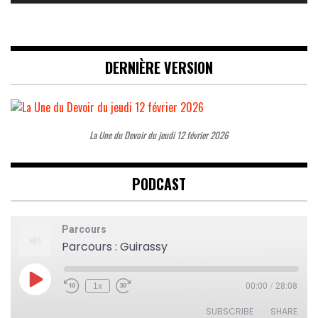
DERNIÈRE VERSION
La Une du Devoir du jeudi 12 février 2026
PODCAST
Parcours
Parcours : Guirassy
Play
1x
00:00
/
28:08
Rewind
Fast
Episode
10
Forward
Seconds
30
SUBSCRIBE
SHARE
seconds