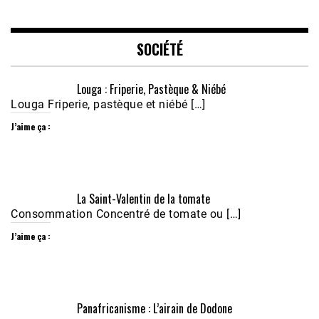
LINK
EMBED
SOCIÉTÉ
Louga : Friperie, Pastèque & Niébé
Louga Friperie, pastèque et niébé […]
J’aime ça :
Écoutez le parcours de Claudiane Kapia 
La Saint-Valentin de la tomate
Nobana (Podologue)
Feb 24, 2021 • 28mn
Consommation Concentré de tomate ou […]
J’aime ça :
Panafricanisme : L’airain de Dodone