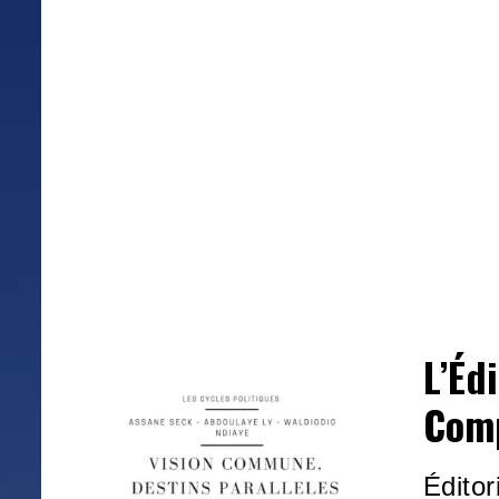
L’Éd
Com
Éditor