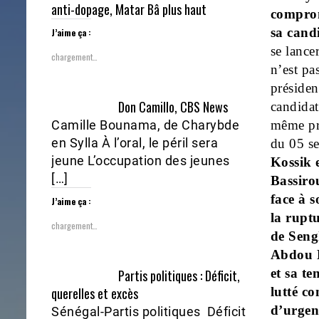
anti-dopage, Matar Bâ plus haut
comprom
sa cand
J’aime ça :
se lance
chargement…
n’est pa
préside
Don Camillo, CBS News
candidat
même pré
Camille Bounama, de Charybde
en Sylla À l’oral, le péril sera
du 05 s
jeune L’occupation des jeunes
Kossik e
[…]
Bassiro
face à 
J’aime ça :
la rupt
chargement…
de Seng
Abdou 
et sa t
Partis politiques : Déficit,
lutté co
querelles et excès
d’urgen
Sénégal-Partis politiques Déficit