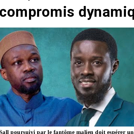
 compromis dynami
all poursuivi par le fantôme malien doit espérer un