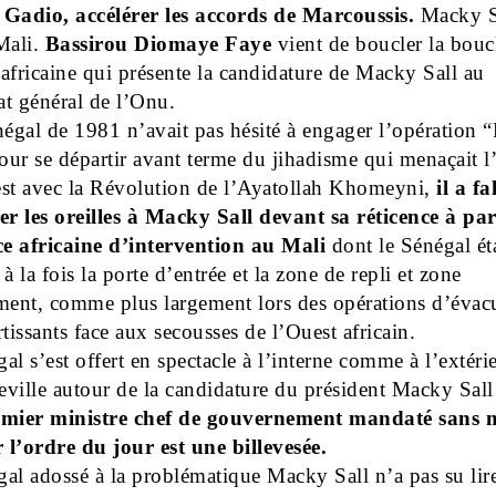
 Gadio, accélérer les accords de Marcoussis.
Macky Sa
Mali.
Bassirou Diomaye Faye
vient de boucler la bouc
africaine qui présente la candidature de Macky Sall au
iat général de l’Onu.
négal de 1981 n’avait pas hésité à engager l’opération 
ur se départir avant terme du jihadisme qui menaçait l
est avec la Révolution de l’Ayatollah Khomeyni,
il a fa
er les oreilles à Macky Sall devant sa réticence à par
ce africaine d’intervention au Mali
dont le Sénégal éta
à la fois la porte d’entrée et la zone de repli et zone
ment, comme plus largement lors des opérations d’évac
rtissants face aux secousses de l’Ouest africain.
al s’est offert en spectacle à l’interne comme à l’extéri
ville autour de la candidature du président Macky Sall
mier ministre chef de gouvernement mandaté sans
r l’ordre du jour est une billevesée.
al adossé à la problématique Macky Sall n’a pas su lir