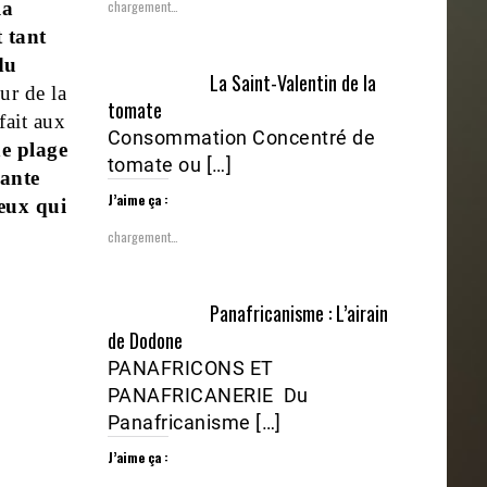
la
chargement…
 tant
du
La Saint-Valentin de la
ur de la
tomate
fait aux
Consommation Concentré de
e plage
tomate ou […]
ante
J’aime ça :
eux qui
chargement…
Panafricanisme : L’airain
de Dodone
PANAFRICONS ET
PANAFRICANERIE Du
Panafricanisme […]
J’aime ça :