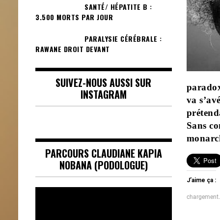
SANTÉ/ HÉPATITE B :
3.500 MORTS PAR JOUR
PARALYSIE CÉRÉBRALE :
RAWANE DROIT DEVANT
SUIVEZ-NOUS AUSSI SUR
paradox
INSTAGRAM
va s’av
prétenda
Sans co
monarch
PARCOURS CLAUDIANE KAPIA
NOBANA (PODOLOGUE)
J’aime ça :
Lecteur
chargement
vidéo