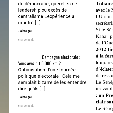
Tidiane
de démocratie, querelles de
avec le 
leadership ou excès de
centralisme L’expérience a
l’Union 
montré […]
secrétar
Si le Sé
J’aime ça :
Kaba” po
chargement…
de l’Ou
2012 tir
à la for
Campagne électorale :
toujours 
Vous avez dit 5.000 km ?
d’éclate
Optimisation d’une tournée
de resso
politique électorale Cela me
Le Sénég
semblait bizarre de les entendre
un vaude
dire qu’ils […]
:
un Pre
J’aime ça :
clair su
chargement…
Le Sénég