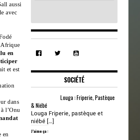
ll aussi
le avec
“Fodé
’Afrique
SHARE
llu en
RSS FEED
LINK
ticiper
it et est
EMBED
SOCIÉTÉ
uation
Louga : Friperie, Pastèque
eur dans
& Niébé
 à l’Onu
Louga Friperie, pastèque et
 mandat
niébé […]
J’aime ça :
e en