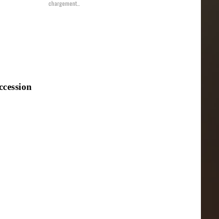
chargement…
uccession