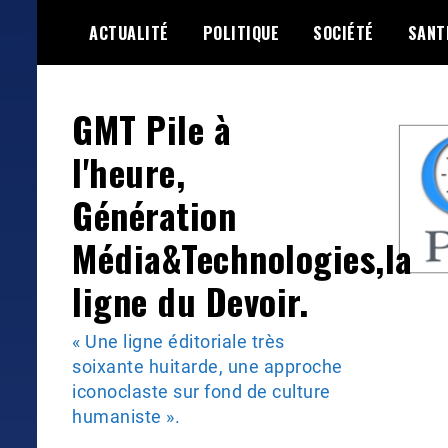
Skip
ACTUALITÉ
POLITIQUE
SOCIÉTÉ
SANT
to
content
GMT Pile à
l'heure,
Génération
Média&Technologies,la
ligne du Devoir.
« Une ligne éditoriale très
soixante huitarde, une approche
iconoclaste sur fond de culture
humaniste ».