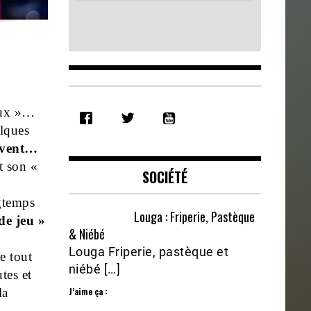
SHARE
aux »…
RSS FEED
elques
LINK
savent…
EMBED
et son «
SOCIÉTÉ
ngtemps
Louga : Friperie, Pastèque
de jeu »
& Niébé
Louga Friperie, pastèque et
e tout
niébé […]
tes et
J’aime ça :
la