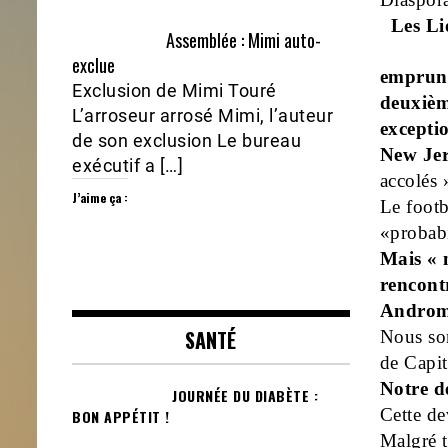
Les Li
Assemblée : Mimi auto-
exclue
emprunt
Exclusion de Mimi Touré
deuxièm
L’arroseur arrosé Mimi, l’auteur
excepti
de son exclusion Le bureau
New Je
exécutif a […]
accolés
J’aime ça :
Le footb
«probabi
Mais « n
rencont
Andromè
SANTÉ
Nous so
de Capi
Notre d
JOURNÉE DU DIABÈTE :
Cette d
BON APPÉTIT !
Malgré 