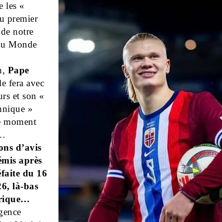
e les «
u premier
de notre
du Monde
h,
Pape
 le fera avec
urs et son «
chnique »
e moment
a…
ons d’avis
émis après
éfaite du 16
6, là-bas
rique…
igence