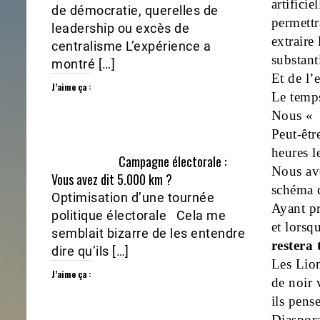
artificie
de démocratie, querelles de
permettr
leadership ou excès de
extraire
centralisme L’expérience a
substan
montré […]
Et de l’
J’aime ça :
Le temp
Nous « 
Peut-êtr
heures l
Campagne électorale :
Nous avo
Vous avez dit 5.000 km ?
schéma 
Optimisation d’une tournée
Ayant pr
politique électorale Cela me
et lorsq
semblait bizarre de les entendre
restera
dire qu’ils […]
Les Lion
J’aime ça :
de noir 
ils pens
Diaspora