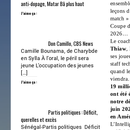
anti-dopage, Matar Bâ plus haut
ensembl
leçons d
J’aime ça :
match » 
Coupe 
2026…
Le coac
Don Camillo, CBS News
Thiaw
,
Camille Bounama, de Charybde
ses joue
en Sylla À l’oral, le péril sera
staff te
jeune L’occupation des jeunes
quand l
[…]
viendr
J’aime ça :
19 milli
ont été 
notre d
juin 202
Partis politiques : Déficit,
en Amé
querelles et excès
L’Intell
Sénégal-Partis politiques Déficit