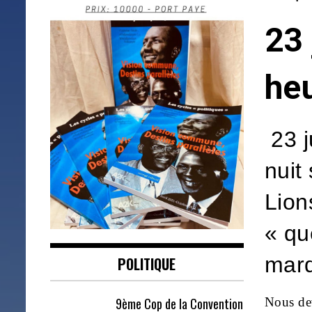
23 
he
23 j
nuit
Lion
« qu
marq
POLITIQUE
9ème Cop de la Convention
Nous dev