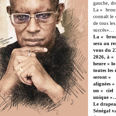
gauche, d
La « brou
connaît le
de tous les
succès»…
La « brou
sera au re
vous du 2
2026, à «
heure » l
toutes les 
seront «
alignées »
un « ciel
unique »
Le drape
Sénégal v