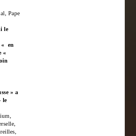
al, Pape
i le
h « en
de «
loin
sse » a
 le
ium,
rselle,
reilles,