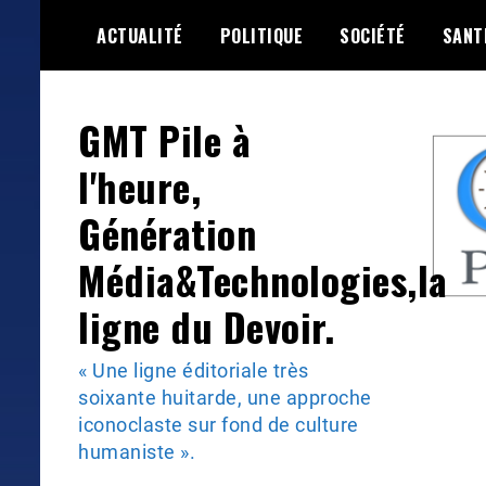
Skip
ACTUALITÉ
POLITIQUE
SOCIÉTÉ
SANT
to
content
GMT Pile à
l'heure,
Génération
Média&Technologies,la
ligne du Devoir.
« Une ligne éditoriale très
soixante huitarde, une approche
iconoclaste sur fond de culture
humaniste ».