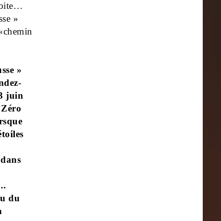
roite…
sse »
 «chemin
sse »
ndez-
3 juin
 Zéro
orsque
étoiles
 dans
….
au du
a