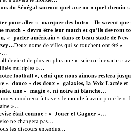
ons du Sénégal sauront quel axe ou « quel chemin »
er pour aller « marquer des buts
»…
Ils savent que 
e match » devra être leur match et qu’ils devront to
on, « parler américain » dans ce beau stade de New
rsey…
Deux noms de villes qui se touchent ont été «
 »…
all devient de plus en plus une « science inexacte » av
lités multiples »…
otre football », celui que nous aimons restera jusqu
re « douce » des deux « galaxies, la Voix Lactée et
de, une « magie », ni noire ni blanche…
mmes nombreux à travers le monde à avoir porté le « b
taine »…
evise était connue : « Jouer et Gagner »…
evise ne changera pas…
tous les discours entendus…