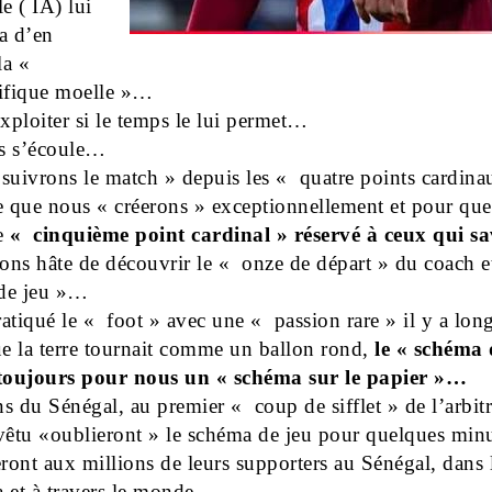
lle ( IA) lui
a d’en
 la «
tifique moelle »…
exploiter si le temps le lui permet…
s s’écoule…
suivrons le match » depuis les « quatre points cardin
e que nous « créerons » exceptionnellement et pour qu
e
« cinquième point cardinal » réservé à ceux qui 
ns hâte de découvrir le « onze de départ » du coach 
de jeu »…
atiqué le « foot » avec une « passion rare » il y a lo
ue la terre tournait comme un ballon rond,
le « schéma 
 toujours pour nous un « schéma sur le papier »…
s du Sénégal, au premier « coup de sifflet » de l’arbitr
vêtu «oublieront » le schéma de jeu pour quelques minu
eront aux millions de leurs supporters au Sénégal, dans 
 et à travers le monde…