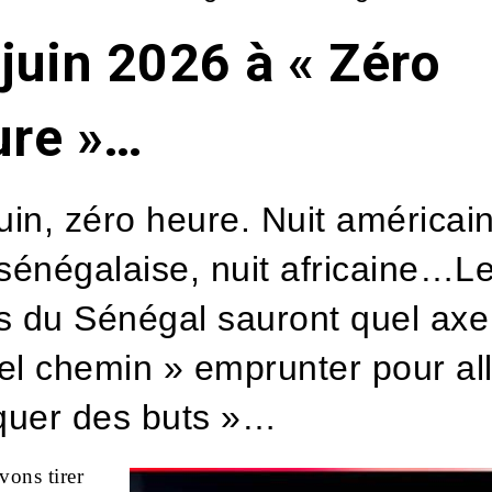
juin 2026 à « Zéro
ure »…
uin, zéro heure. Nuit américai
 sénégalaise, nuit africaine…L
s du Sénégal sauront quel axe
el chemin » emprunter pour all
uer des buts »…
ons tirer