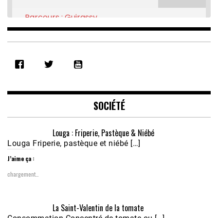
Parcours : Guirassy
Feb 16, 2021 • 28:08
SHARE
RSS FEED
LINK
EMBED
SOCIÉTÉ
Louga : Friperie, Pastèque & Niébé
Louga Friperie, pastèque et niébé […]
J’aime ça :
chargement…
Écoutez le parcours de Claudiane Kapia 
La Saint-Valentin de la tomate
Nobana (Podologue)
Feb 24, 2021 • 28mn