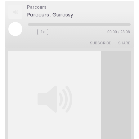
Parcours
Parcours : Guirassy
Play
1x
00:00
/
28:08
Rewind
Fast
Episode
10
Forward
Seconds
30
SUBSCRIBE
SHARE
seconds