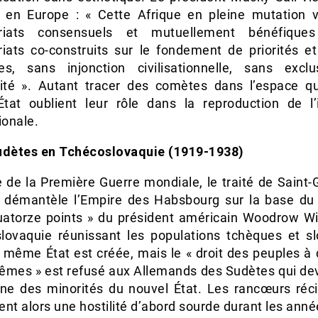
er en Europe : « Cette Afrique en pleine mutation 
ariats consensuels et mutuellement bénéfique
riats co-construits sur le fondement de priorités et
es, sans injonction civilisationnelle, sans exclu
vité ». Autant tracer des comètes dans l’espace q
-État oublient leur rôle dans la reproduction de l’i
ionale.
udètes en Tchécoslovaquie (1919-1938)
e de la Première Guerre mondiale, le traité de Saint
 démantèle l’Empire des Habsbourg sur la base du
uatorze points » du président américain Woodrow Wi
lovaquie réunissant les populations tchèques et s
 même État est créée, mais le « droit des peuples à 
êmes » est refusé aux Allemands des Sudètes qui de
’une des minorités du nouvel État. Les rancœurs réc
nt alors une hostilité d’abord sourde durant les ann