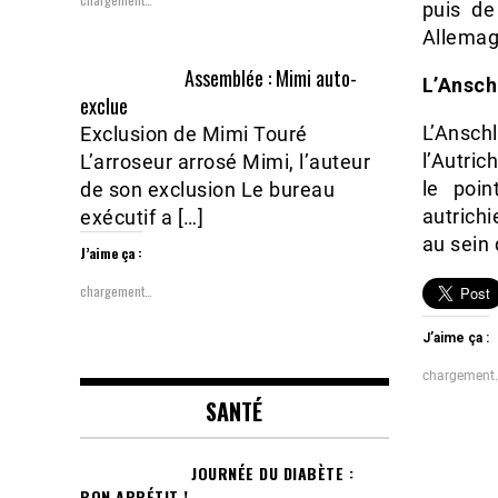
puis d
Allemag
Assemblée : Mimi auto-
L’Ansch
exclue
L’Ansc
Exclusion de Mimi Touré
l’Autri
L’arroseur arrosé Mimi, l’auteur
le poin
de son exclusion Le bureau
autrich
exécutif a […]
au sein 
J’aime ça :
chargement…
J’aime ça :
chargement
SANTÉ
JOURNÉE DU DIABÈTE :
BON APPÉTIT !