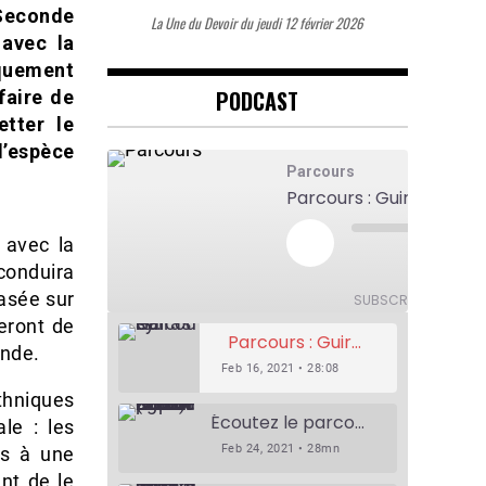
 Seconde
La Une du Devoir du jeudi 12 février 2026
 avec la
rquement
PODCAST
faire de
etter le
l’espèce
Parcours
Parcours : Guirassy
 avec la
Play
Episode
1x
conduira
Mute/Unmute
Rewind
F
Episode
10
F
Seconds
asée sur
SUBSCRIBE
SHAR
seront de
Parcours : Guirassy
onde.
Feb 16, 2021 • 28:08
thniques
Écoutez le parcours de Claudiane Kapia Nobana (Podologue)
le : les
Feb 24, 2021 • 28mn
es à une
nt de le