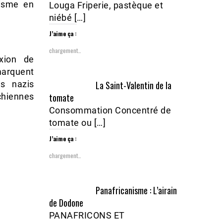
isme en
Louga Friperie, pastèque et
niébé […]
J’aime ça :
chargement…
xion de
marquent
La Saint-Valentin de la
es nazis
tomate
chiennes
Consommation Concentré de
tomate ou […]
J’aime ça :
chargement…
Panafricanisme : L’airain
de Dodone
PANAFRICONS ET