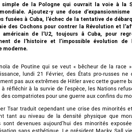
 simple de la Pologne qui ouvrait la voie à la
mondiale. Ajoutez-y une dose d’expansionnisme
es fusées à Cuba, l’échec de la tentative de déba
aie des Cochons pour contrer la Révolution et l’af
n américain de l’U2, toujours â Cuba, pour regr
ent de l’histoire et l’impossible évolution de 
e moderne.
noïa de Poutine qui se veut « bêcheur de la race »
issance, lundi 21 Février, des États pro-russes ne 
ement pas aux extrêmes de Hitler avec cette guerre b
: à réfléchir à la survie de l’espèce, les Nations refu
er des compatriotes pour une guerre aux confins du m
ier Tsar traduit cependant une crise des minorités e
nt tant au niveau de la densité physique que mora
s sont devenues aujourd’hui des minorités exposé
isation sans esthétique. Le président Macky Sall vie