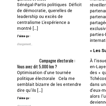
Sénégal-Partis politiques Déficit
réveill
de démocratie, querelles de
parten
leadership ou excès de
partena
centralisme L’expérience a
partagé
montré […]
exclusi
parties
J’aime ça :
internat
chargement…
« Les S
Campagne électorale :
À l’issu
Vous avez dit 5.000 km ?
en-Laye
Optimisation d’une tournée
des « q
politique électorale Cela me
Tchécos
semblait bizarre de les entendre
dans un
dire qu’ils […]
d’eux-m
alors l
J’aime ça :
devienne
chargement…