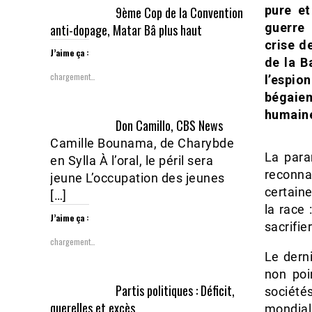
pure et
9ème Cop de la Convention
guerre 
anti-dopage, Matar Bâ plus haut
crise d
J’aime ça :
de la B
chargement…
l’espio
bégaiem
humain
Don Camillo, CBS News
Camille Bounama, de Charybde
La para
en Sylla À l’oral, le péril sera
reconna
jeune L’occupation des jeunes
certain
[…]
la race 
J’aime ça :
sacrifi
chargement…
Le dern
non poi
Partis politiques : Déficit,
société
querelles et excès
mondial