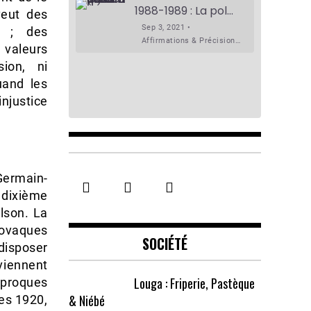
1988-1989 : La polémique de Guidimakha (Podcast)
veut des
Sep 3, 2021 •
s ; des
Affirmations & Précisions Exécutions, déportations et répressions au Guidimakha (sud de la Mauritanie) de 1989 /1990 Peut-on les oublier nos victimes ? Au cours de nos recherches de mémoire de maîtrise (1997) intitulé (,), nous avons enquêté sur les noms des personnes victimes (mortes, rescapées et déportées) lors des événements…
 valeurs
sion, ni
uand les
njustice
SHARE
-Germain-
RSS FEED
 dixième
LINK
lson. La
EMBED
lovaques
SOCIÉTÉ
disposer
viennent
Louga : Friperie, Pastèque
iproques
& Niébé
ées 1920,