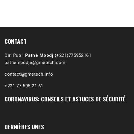
1988-1989 :  La polémique de Guidimakha 
(Podcast)
Sep 3, 2021 •
Affirmations & Précisions Exécutions, déportations et répressions au Guidimakha (sud de la Mauritanie) de 1989 /1990 Peut-on les oublier nos victimes ? Au cours de nos recherches de mémoire de maîtrise (1997) intitulé (,), nous avons enquêté sur les noms des personnes victimes (mortes, rescapées et déportées) lors des événements…
CONTACT
Dir. Pub :
Pathé Mbodj
(+221)775952161
pathembodje@gmetech.com
contact@gmetech.info
+221 77 595 21 61
CORONAVIRUS: CONSEILS ET ASTUCES DE SÉCURITÉ
DERNIÈRES UNES