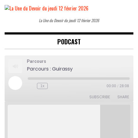
La Une du Devoir du jeudi 12 février 2026
PODCAST
Parcours
Parcours : Guirassy
Play
1x
00:00
/
28:08
Rewind
Fast
Episode
10
Forward
Seconds
30
SUBSCRIBE
SHARE
seconds