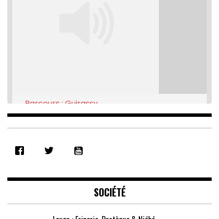
Parcours : Guirassy
Feb 16, 2021 • 28:08
SHARE
RSS FEED
LINK
EMBED
SOCIÉTÉ