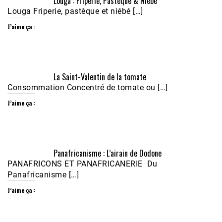
Louga : Friperie, Pastèque & Niébé
Louga Friperie, pastèque et niébé […]
J’aime ça :
Écoutez le parcours de Claudiane Kapia 
La Saint-Valentin de la tomate
Nobana (Podologue)
Feb 24, 2021 • 28mn
Consommation Concentré de tomate ou […]
J’aime ça :
Panafricanisme : L’airain de Dodone
PANAFRICONS ET PANAFRICANERIE Du
Panafricanisme […]
J’aime ça :