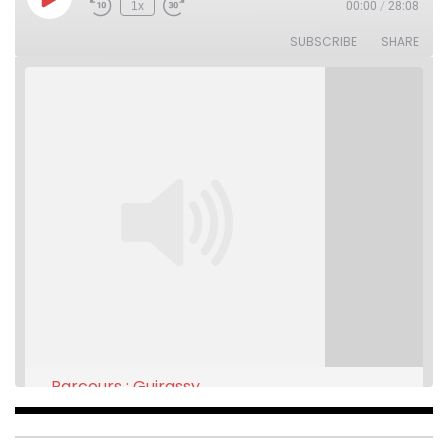
Play
1x
00:00
/
28:08
Rewind
Fast
Episode
10
Forward
Seconds
30
SUBSCRIBE
SHARE
seconds
Parcours : Guirassy
Feb 16, 2021 • 28:08