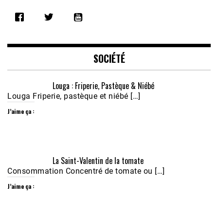
SHARE
RSS FEED
LINK
EMBED
SOCIÉTÉ
Louga : Friperie, Pastèque & Niébé
Louga Friperie, pastèque et niébé […]
J’aime ça :
Écoutez le parcours de Claudiane Kapia 
La Saint-Valentin de la tomate
Nobana (Podologue)
Feb 24, 2021 • 28mn
Consommation Concentré de tomate ou […]
J’aime ça :