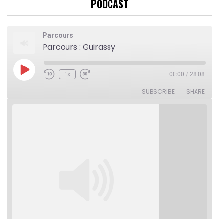
PODCAST
Parcours
Parcours : Guirassy
Play
1x
00:00
/
28:08
Rewind
Fast
Episode
10
Forward
Seconds
30
SUBSCRIBE
SHARE
seconds