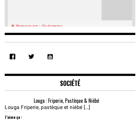
Parcours : Guirassy
Feb 16, 2021 • 28:08
SHARE
RSS FEED
LINK
EMBED
SOCIÉTÉ
Louga : Friperie, Pastèque & Niébé
Louga Friperie, pastèque et niébé […]
J’aime ça :