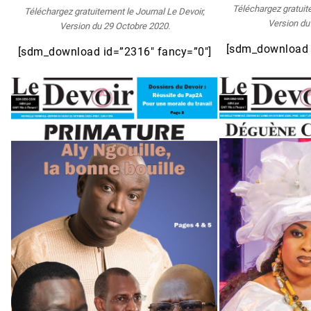
Téléchargez gratuit
Téléchargez gratuitement le Journal Le Devoir,
Version du
Version du 29 Octobre 2020.
[sdm_download 
[sdm_download id=”2316″ fancy=”0″]