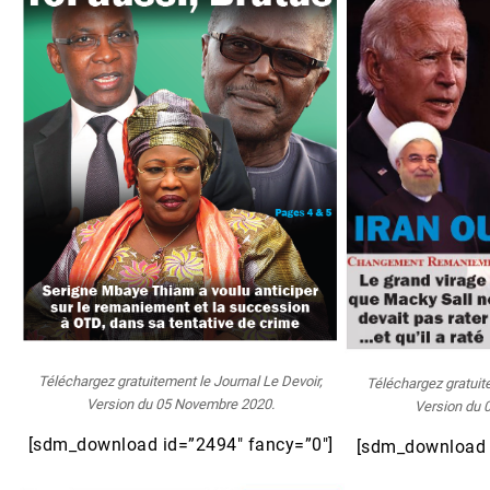
Téléchargez gratuitement le Journal Le Devoir,
Téléchargez gratuit
Version du 05 Novembre 2020.
Version du 
[sdm_download id=”2494″ fancy=”0″]
[sdm_download 