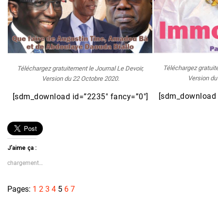
Téléchargez gratuit
Téléchargez gratuitement le Journal Le Devoir,
Version du
Version du 22 Octobre 2020.
[sdm_download 
[sdm_download id=”2235″ fancy=”0″]
J’aime ça :
chargement…
Pages:
1
2
3
4
5
6
7