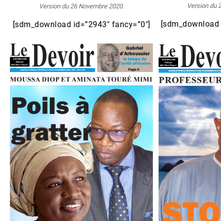
Version du 
Version du 26 Novembre 2020.
[sdm_download 
[sdm_download id=”2943″ fancy=”0″]