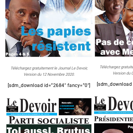
Téléchargez gratuit
Téléchargez gratuitement le Journal Le Devoir,
Version du 
Version du 12 Novembre 2020.
[sdm_download 
[sdm_download id=”2684″ fancy=”0″]