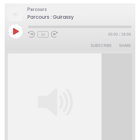
Parcours
Parcours : Guirassy
Play
1x
00:00
/
28:08
Rewind
Fast
Episode
10
Forward
Seconds
30
SUBSCRIBE
SHARE
seconds