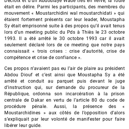
Decroix et d’un Abdoulaye Wade très en verve, la foule
était en délire. Parmi les participants, des membres du
mouvement « Moustarchidini wal moustarchidati » qui
étaient fortement présents car leur leader, Moustapha
Sy était emprisonné suite à des propos qu’il avait tenus
lors d’un meeting public du Pds à Thiès le 23 octobre
1993. Il a été arrêté le 30 octobre 1993 car il avait
seulement déclaré lors de ce meeting que notre pays
connaissait « trois crises : crise d’autorité, crise de
compétence et crise de confiance ».
Ces propos n’avaient pas eu l’air de plaire au président
Abdou Diouf et c’est ainsi que Moustapha Sy a été
arrêté et conduit au parquet puis devant le juge
d’instruction qui, sur demande du procureur de la
République, ordonna son incarcération à la prison
centrale de Dakar en vertu de l’article 80 du code de
procédure pénale. Aussi, la présence des «
Moustarchidines » aux côtés de l’opposition d’alors
s’expliquait par leur volonté de manifester pour faire
libérer leur guide.