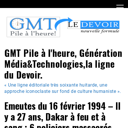
Skip
to
content
GMT Pile à l'heure, Génération
Média&Technologies,la ligne
du Devoir.
« Une ligne éditoriale très soixante huitarde, une
approche iconoclaste sur fond de culture humaniste ».
Emeutes du 16 février 1994 – Il
y a 27 ans, Dakar à feu et à
sang : 6 policiers massacrés