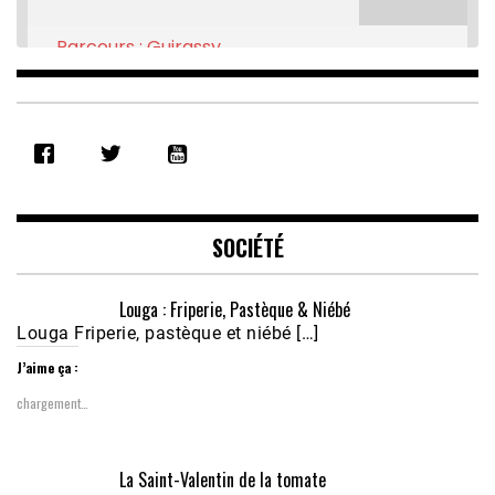
Parcours : Guirassy
Feb 16, 2021 • 28:08
SHARE
RSS FEED
LINK
EMBED
SOCIÉTÉ
Louga : Friperie, Pastèque & Niébé
Louga Friperie, pastèque et niébé […]
J’aime ça :
chargement…
Écoutez le parcours de Claudiane Kapia 
La Saint-Valentin de la tomate
Nobana (Podologue)
Feb 24, 2021 • 28mn