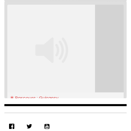
Parcours : Guirassy
Feb 16, 2021 • 28:08
SHARE
RSS FEED