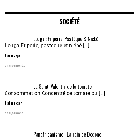
LINK
EMBED
SOCIÉTÉ
Louga : Friperie, Pastèque & Niébé
Louga Friperie, pastèque et niébé […]
J’aime ça :
chargement…
Écoutez le parcours de Claudiane Kapia 
La Saint-Valentin de la tomate
Nobana (Podologue)
Feb 24, 2021 • 28mn
Consommation Concentré de tomate ou […]
J’aime ça :
chargement…
Panafricanisme : L’airain de Dodone