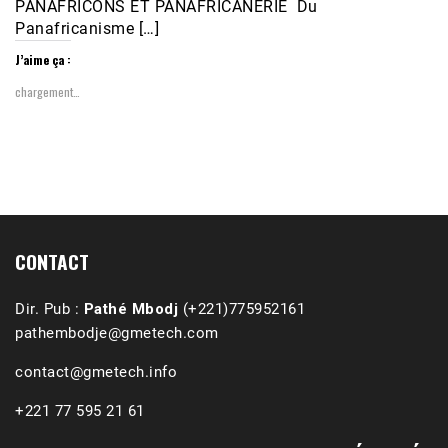
PANAFRICONS ET PANAFRICANERIE Du
Panafricanisme […]
J’aime ça :
chargement…
1988-1989 :  La polémique de Guidimakha 
(Podcast)
Sep 3, 2021 •
Affirmations & Précisions Exécutions, déportations et répressions au Guidimakha (sud de la Mauritanie) de 1989 /1990 Peut-on les oublier nos victimes ? Au cours de nos recherches de mémoire de maîtrise (1997) intitulé (,), nous avons enquêté sur les noms des personnes victimes (mortes, rescapées et déportées) lors des événements…
CONTACT
Dir. Pub :
Pathé Mbodj
(+221)775952161
pathembodje@gmetech.com
contact@gmetech.info
+221 77 595 21 61