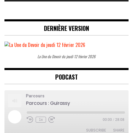
DERNIÈRE VERSION
La Une du Devoir du jeudi 12 février 2026
PODCAST
Parcours
Parcours : Guirassy
Play
1x
00:00
/
28:08
Rewind
Fast
Episode
10
Forward
Seconds
30
SUBSCRIBE
SHARE
seconds