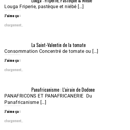
Louga : Friperie, Pastèque & Niébé
Louga Friperie, pastèque et niébé […]
J’aime ça :
chargement…
Écoutez le parcours de Claudiane Kapia 
La Saint-Valentin de la tomate
Nobana (Podologue)
Feb 24, 2021 • 28mn
Consommation Concentré de tomate ou […]
J’aime ça :
chargement…
Panafricanisme : L’airain de Dodone
PANAFRICONS ET PANAFRICANERIE Du
Panafricanisme […]
J’aime ça :
chargement…