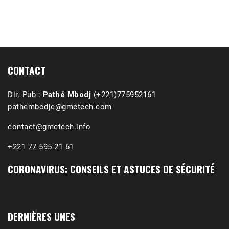
1988-1989 :  La polémique de Guidimakha 
(Podcast)
Sep 3, 2021 •
Affirmations & Précisions Exécutions, déportations et répressions au Guidimakha (sud de la Mauritanie) de 1989 /1990 Peut-on les oublier nos victimes ? Au cours de nos recherches de mémoire de maîtrise (1997) intitulé (,), nous avons enquêté sur les noms des personnes victimes (mortes, rescapées et déportées) lors des événements…
CONTACT
Dir. Pub :
Pathé Mbodj
(+221)775952161
pathembodje@gmetech.com
contact@gmetech.info
+221 77 595 21 61
CORONAVIRUS: CONSEILS ET ASTUCES DE SÉCURITÉ
DERNIÈRES UNES