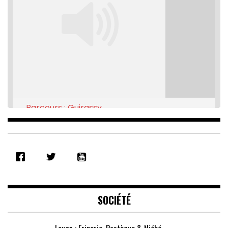
Parcours : Guirassy
Feb 16, 2021 • 28:08
SHARE
RSS FEED
LINK
EMBED
SOCIÉTÉ