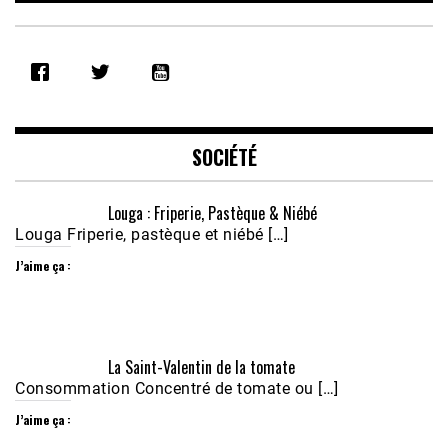
SHARE
RSS FEED
LINK
EMBED
SOCIÉTÉ
Louga : Friperie, Pastèque & Niébé
Louga Friperie, pastèque et niébé […]
J’aime ça :
Écoutez le parcours de Claudiane Kapia 
La Saint-Valentin de la tomate
Nobana (Podologue)
Feb 24, 2021 • 28mn
Consommation Concentré de tomate ou […]
J’aime ça :