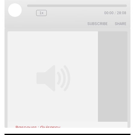
Play
1x
00:00
/
28:08
Rewind
Fast
Episode
10
Forward
Seconds
30
SUBSCRIBE
SHARE
seconds
Parcours : Guirassy
Feb 16, 2021 • 28:08