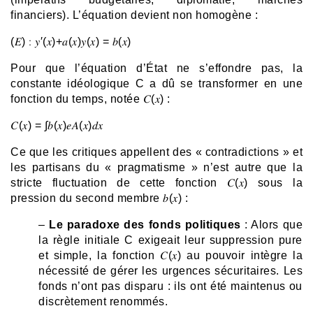
financiers). L’équation devient non homogène :
(𝐸) ∶ 𝑦′(𝑥)+𝑎(𝑥)𝑦(𝑥) = 𝑏(𝑥)
Pour que l’équation d’État ne s’effondre pas, la
constante idéologique C a dû se transformer en une
fonction du temps, notée 𝐶(𝑥) :
𝐶(𝑥) = ∫𝑏(𝑥)𝑒𝐴(𝑥)𝑑𝑥
Ce que les critiques appellent des « contradictions » et
les partisans du « pragmatisme » n’est autre que la
stricte fluctuation de cette fonction 𝐶(𝑥) sous la
pression du second membre 𝑏(𝑥) :
–
Le paradoxe des fonds politiques
: Alors que
la règle initiale C exigeait leur suppression pure
et simple, la fonction 𝐶(𝑥) au pouvoir intègre la
nécessité de gérer les urgences sécuritaires. Les
fonds n’ont pas disparu : ils ont été maintenus ou
discrètement renommés.