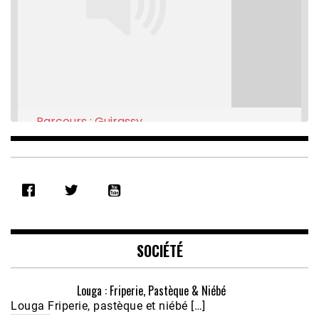
Parcours : Guirassy
Feb 16, 2021 • 28:08
SHARE
RSS FEED
LINK
EMBED
SOCIÉTÉ
Louga : Friperie, Pastèque & Niébé
Louga Friperie, pastèque et niébé […]