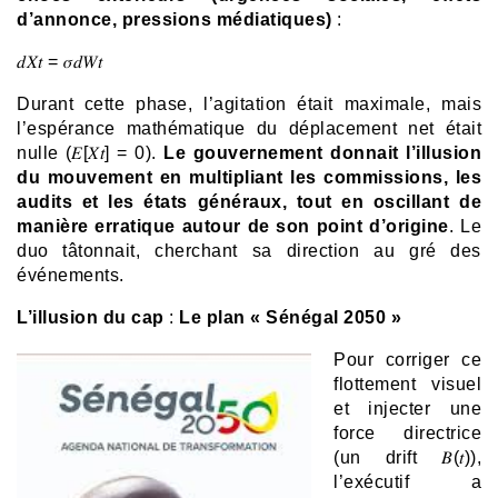
d’annonce, pressions médiatiques)
:
𝑑𝑋𝑡 = 𝜎𝑑𝑊𝑡
Durant cette phase, l’agitation était maximale, mais
l’espérance mathématique du déplacement net était
nulle (𝐸[𝑋𝑡] = 0).
Le gouvernement donnait l’illusion
du mouvement en multipliant les commissions, les
audits et les états généraux, tout en oscillant de
manière erratique autour de son point d’origine
. Le
duo tâtonnait, cherchant sa direction au gré des
événements.
L’illusion du cap
:
Le plan « Sénégal 2050 »
Pour corriger ce
flottement visuel
et injecter une
force directrice
(un drift 𝐵(𝑡)),
l’exécutif a