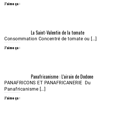
J’aime ça :
Écoutez le parcours de Claudiane Kapia 
La Saint-Valentin de la tomate
Nobana (Podologue)
Feb 24, 2021 • 28mn
Consommation Concentré de tomate ou […]
J’aime ça :
Panafricanisme : L’airain de Dodone
PANAFRICONS ET PANAFRICANERIE Du
Panafricanisme […]
J’aime ça :