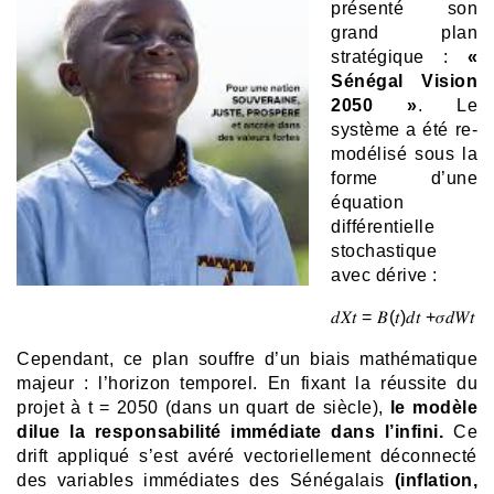
présenté son
grand plan
stratégique :
«
Sénégal Vision
2050 »
. Le
système a été re-
modélisé sous la
forme d’une
équation
différentielle
stochastique
avec dérive :
𝑑𝑋𝑡 = 𝐵(𝑡)𝑑𝑡 +𝜎𝑑𝑊𝑡
Cependant, ce plan souffre d’un biais mathématique
majeur : l’horizon temporel. En fixant la réussite du
projet à t = 2050 (dans un quart de siècle),
le modèle
dilue la responsabilité immédiate dans l’infini.
Ce
drift appliqué s’est avéré vectoriellement déconnecté
des variables immédiates des Sénégalais
(inflation,