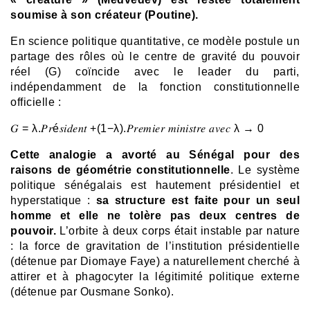
soumise à son créateur (Poutine).
En science politique quantitative, ce modèle postule un
partage des rôles où le centre de gravité du pouvoir
réel (G) coïncide avec le leader du parti,
indépendamment de la fonction constitutionnelle
officielle :
𝐺 = λ.𝑃𝑟é𝑠𝑖𝑑𝑒𝑛𝑡 +(1−λ).𝑃𝑟𝑒𝑚𝑖𝑒𝑟 𝑚𝑖𝑛𝑖𝑠𝑡𝑟𝑒 𝑎𝑣𝑒𝑐 λ → 0
Cette analogie a avorté au Sénégal pour des
raisons de géométrie constitutionnelle
. Le système
politique sénégalais est hautement présidentiel et
hyperstatique :
sa structure est faite pour un seul
homme et elle ne tolère pas deux centres de
pouvoir.
L’orbite à deux corps était instable par nature
: la force de gravitation de l’institution présidentielle
(détenue par Diomaye Faye) a naturellement cherché à
attirer et à phagocyter la légitimité politique externe
(détenue par Ousmane Sonko).