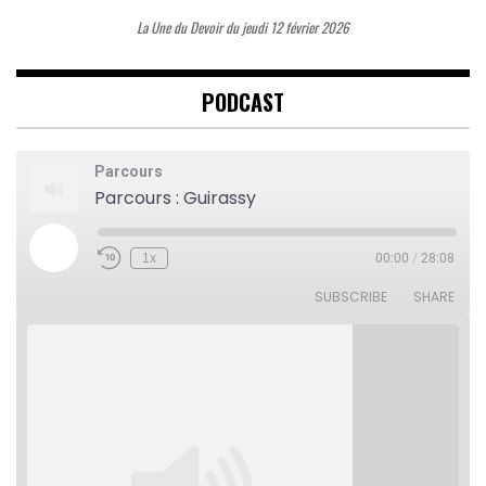
La Une du Devoir du jeudi 12 février 2026
PODCAST
Parcours
Parcours : Guirassy
Play
1x
00:00
/
28:08
Rewind
Fast
Episode
10
Forward
Seconds
30
SUBSCRIBE
SHARE
seconds