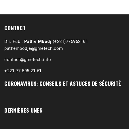
1988-1989 :  La polémique de Guidimakha 
(Podcast)
Sep 3, 2021 •
Affirmations & Précisions Exécutions, déportations et répressions au Guidimakha (sud de la Mauritanie) de 1989 /1990 Peut-on les oublier nos victimes ? Au cours de nos recherches de mémoire de maîtrise (1997) intitulé (,), nous avons enquêté sur les noms des personnes victimes (mortes, rescapées et déportées) lors des événements…
CONTACT
Dir. Pub :
Pathé Mbodj
(+221)775952161
pathembodje@gmetech.com
contact@gmetech.info
+221 77 595 21 61
CORONAVIRUS: CONSEILS ET ASTUCES DE SÉCURITÉ
DERNIÈRES UNES