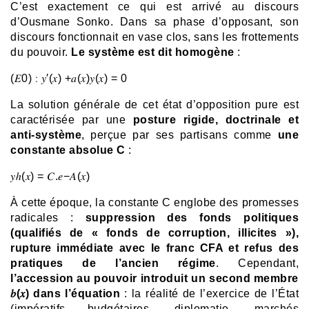
C’est exactement ce qui est arrivé au discours
d’Ousmane Sonko. Dans sa phase d’opposant, son
discours fonctionnait en vase clos, sans les frottements
du pouvoir.
Le système est dit homogène
:
(𝐸0) ∶ 𝑦′(𝑥) +𝑎(𝑥)𝑦(𝑥) = 0
La solution générale de cet état d’opposition pure est
caractérisée par une
posture rigide, doctrinale et
anti-système
, perçue par ses partisans comme
une
constante absolue C
:
𝑦ℎ(𝑥) = 𝐶.𝑒−𝐴(𝑥)
À cette époque, la constante C englobe des promesses
radicales :
suppression des fonds politiques
(qualifiés de « fonds de corruption, illicites »),
rupture immédiate avec le franc CFA et refus des
pratiques de l’ancien régime
. Cependant,
l’accession au pouvoir introduit un second membre
𝑏(𝑥) dans l’équation
: la réalité de l’exercice de l’État
(impératifs budgétaires, diplomatie, marchés