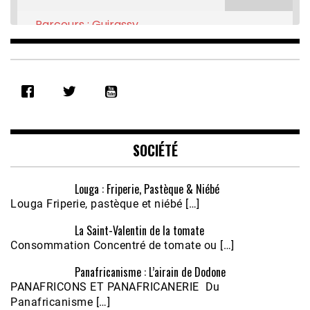
Parcours : Guirassy
Feb 16, 2021 • 28:08
SHARE
RSS FEED
LINK
EMBED
SOCIÉTÉ
Louga : Friperie, Pastèque & Niébé
Louga Friperie, pastèque et niébé […]
La Saint-Valentin de la tomate
Consommation Concentré de tomate ou […]
Panafricanisme : L’airain de Dodone
Écoutez le parcours de Claudiane Kapia 
PANAFRICONS ET PANAFRICANERIE Du
Nobana (Podologue)
Feb 24, 2021 • 28mn
Panafricanisme […]