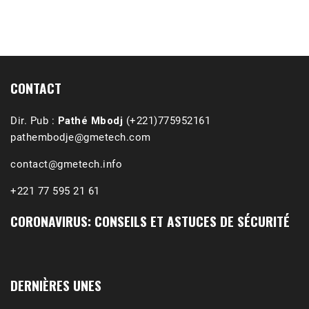
CONTACT
Dir. Pub :
Pathé Mbodj
(+221)775952161
pathembodje@gmetech.com
contact@gmetech.info
+221 77 595 21 61
CORONAVIRUS: CONSEILS ET ASTUCES DE SÉCURITÉ
1988-1989 :  La polémique de Guidimakha 
(Podcast)
Sep 3, 2021 •
Affirmations & Précisions Exécutions, déportations et répressions au Guidimakha (sud de la Mauritanie) de 1989 /1990 Peut-on les oublier nos victimes ? Au cours de nos recherches de mémoire de maîtrise (1997) intitulé (,), nous avons enquêté sur les noms des personnes victimes (mortes, rescapées et déportées) lors des événements…
DERNIÈRES UNES