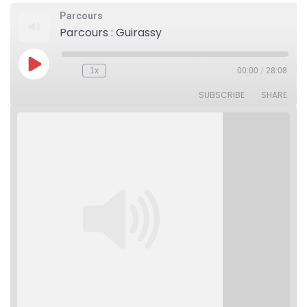
Parcours
Parcours : Guirassy
Play
1x
00:00
/
28:08
Rewind
Fast
Episode
10
Forward
Seconds
30
SUBSCRIBE
SHARE
seconds