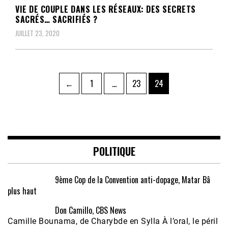
VIE DE COUPLE DANS LES RÉSEAUX: DES SECRETS
SACRÉS… SACRIFIÉS ?
JUILLET 23, 2020
Pagination
Page
Page
Page
←
1
…
23
24
des
publications
POLITIQUE
9ème Cop de la Convention anti-dopage, Matar Bâ
plus haut
Don Camillo, CBS News
Camille Bounama, de Charybde en Sylla À l’oral, le péril