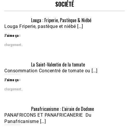
SOCIÉTÉ
Louga : Friperie, Pastèque & Niébé
Louga Friperie, pastèque et niébé […]
J’aime ça :
chargement…
Écoutez le parcours de Claudiane Kapia 
La Saint-Valentin de la tomate
Nobana (Podologue)
Feb 24, 2021 • 28mn
Consommation Concentré de tomate ou […]
J’aime ça :
chargement…
Panafricanisme : L’airain de Dodone
PANAFRICONS ET PANAFRICANERIE Du
Panafricanisme […]