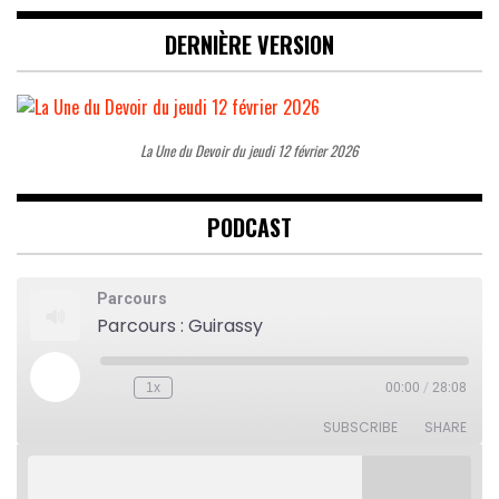
DERNIÈRE VERSION
La Une du Devoir du jeudi 12 février 2026
PODCAST
Parcours
Parcours : Guirassy
Play
1x
00:00
/
28:08
Rewind
Fast
Episode
10
Forward
Seconds
30
SUBSCRIBE
SHARE
seconds