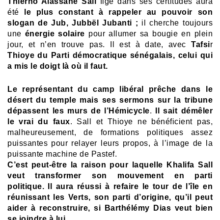
Thierno Alassane Sall
figé dans ses certitudes aura
été
le plus constant à rappeler au pouvoir son
slogan de Jub, Jubbël Jubanti ;
il cherche toujours
une
énergie solaire
pour allumer sa bougie en plein
jour, et n’en trouve pas. Il est à date, avec
Tafsi
r
Thioye du Parti démocratique sénégalais, celui qui
a mis le doigt là où il faut.
Le représentant du camp libéral prêche dans le
désert du temple mais ses sermons sur la tribune
dépassent les murs de l’Hémicycle
.
Il sait démêler
le vrai du faux
. Sall et Thioye ne bénéficient pas,
malheureusement, de formations politiques assez
puissantes pour relayer leurs propos, à l’image de la
puissante machine de Pastef.
C’est peut-être la raison pour laquelle Khalifa Sall
veut transformer son mouvement en parti
politique.
Il aura réussi à refaire le tour de l’île en
réunissant les Verts, son parti d’origine, qu’il peut
aider à reconstruire, si Barthélémy Dias veut bien
se joindre à lui.