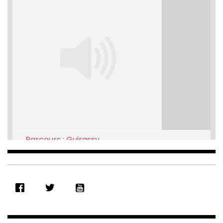
Parcours : Guirassy
Feb 16, 2021 • 28:08
SHARE
RSS FEED
LINK
EMBED