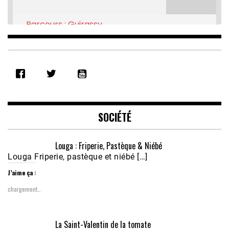
Parcours : Guirassy
Feb 16, 2021 • 28:08
SHARE
RSS FEED
LINK
EMBED
SOCIÉTÉ
Louga : Friperie, Pastèque & Niébé
Louga Friperie, pastèque et niébé […]
J’aime ça :
chargement…
Écoutez le parcours de Claudiane Kapia 
La Saint-Valentin de la tomate
Nobana (Podologue)
Feb 24, 2021 • 28mn