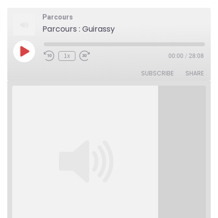
Parcours
Parcours : Guirassy
Play
1x
00:00
/
28:08
Rewind
Fast
Episode
10
Forward
Seconds
30
SUBSCRIBE
SHARE
seconds