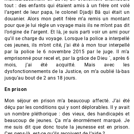
tout : des enfants qui étaient amis à un frère ont volé
l’argent de leur papa, le colonel Djadji Bâ qui était un
douanier. Alors mon petit frère m’a remis un montant
pour que je lui règle un voyage mais ils ne m’ont pas dit
l’origine de l’argent. Et là, je suis parti voir un ami pour
qu’il se charge du voyage. Lorsque la police a interpellé
ces jeunes, ils m’ont cité, j’ai été à mon tour interpellé
par la police le 6 novembre 2015 par le juge. Il m’a
emprisonné pour recel et, par la grâce de Dieu ´, après 6
mois, j’ai été acquitté. Mais avec les
dysfonctionnements de la Justice, on m’a oublié là-bas
jusqu’au bout de 2 ans 18 jours.
En prison
Mon séjour en prison m’a beaucoup affecté. J’ai été
déçu par les conditions qui y sont déplorables. Il y avait
un nombre pléthorique : des vieux, des handicapés et
beaucoup de jeunes. Ça m’a énormément marqué. Je
me suis dit que donc toute la jeunesse est en prison.
Ces gens-là, est-ce qu’ils reçoivent de l’aide ?