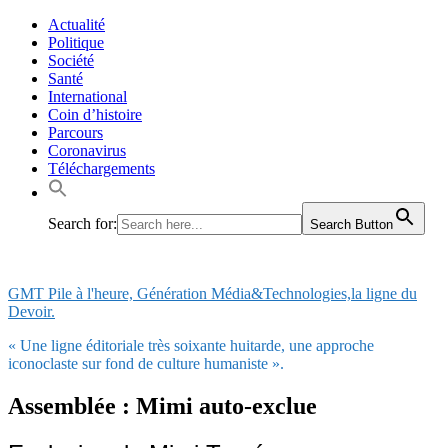
Skip
Actualité
to
Politique
content
Société
Santé
International
Coin d’histoire
Parcours
Coronavirus
Téléchargements
Search for:
Search Button
GMT Pile à l'heure, Génération Média&Technologies,la ligne du
Devoir.
« Une ligne éditoriale très soixante huitarde, une approche
iconoclaste sur fond de culture humaniste ».
Assemblée : Mimi auto-exclue