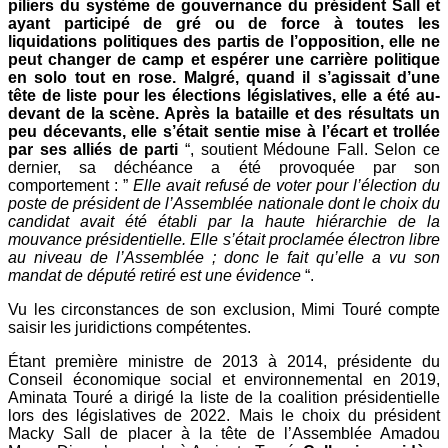
piliers du système de gouvernance du président Sall et
ayant participé de gré ou de force à toutes les
liquidations politiques des partis de l’opposition, elle ne
peut changer de camp et espérer une carrière politique
en solo tout en rose. Malgré, quand il s’agissait d’une
tête de liste pour les élections législatives, elle a été au-
devant de la scène. Après la bataille et des résultats un
peu décevants, elle s’était sentie mise à l’écart et trollée
par ses alliés de parti
“, soutient Médoune Fall. Selon ce
dernier, sa déchéance a été provoquée par son
comportement : ”
Elle avait refusé de voter pour l’élection du
poste de président de l’Assemblée nationale dont le choix du
candidat avait été établi par la haute hiérarchie de la
mouvance présidentielle. Elle s’était proclamée électron libre
au niveau de l’Assemblée ; donc le fait qu’elle a vu son
mandat de député retiré est une évidence
“.
Vu les circonstances de son exclusion, Mimi Touré compte
saisir les juridictions compétentes.
Étant première ministre de 2013 à 2014, présidente du
Conseil économique social et environnemental en 2019,
Aminata Touré a dirigé la liste de la coalition présidentielle
lors des législatives de 2022. Mais le choix du président
Macky Sall de placer à la tête de l’Assemblée Amadou