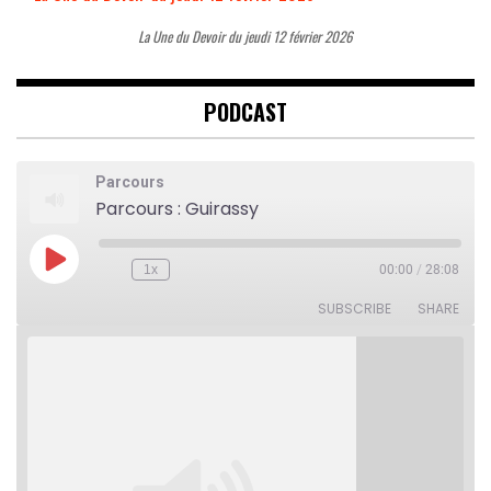
La Une du Devoir du jeudi 12 février 2026
PODCAST
Parcours
Parcours : Guirassy
Play
1x
00:00
/
28:08
Rewind
Fast
Episode
10
Forward
Seconds
30
SUBSCRIBE
SHARE
seconds