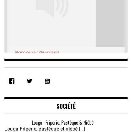
Parcours : Guirassy
Feb 16, 2021 • 28:08
SHARE
RSS FEED
LINK
EMBED
SOCIÉTÉ
Louga : Friperie, Pastèque & Niébé
Louga Friperie, pastèque et niébé […]