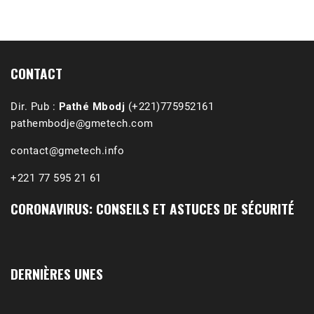
1988-1989 :  La polémique de Guidimakha 
(Podcast)
Sep 3, 2021 •
Affirmations & Précisions Exécutions, déportations et répressions au Guidimakha (sud de la Mauritanie) de 1989 /1990 Peut-on les oublier nos victimes ? Au cours de nos recherches de mémoire de maîtrise (1997) intitulé (,), nous avons enquêté sur les noms des personnes victimes (mortes, rescapées et déportées) lors des événements…
CONTACT
Dir. Pub :
Pathé Mbodj
(+221)775952161
pathembodje@gmetech.com
contact@gmetech.info
+221 77 595 21 61
CORONAVIRUS: CONSEILS ET ASTUCES DE SÉCURITÉ
DERNIÈRES UNES