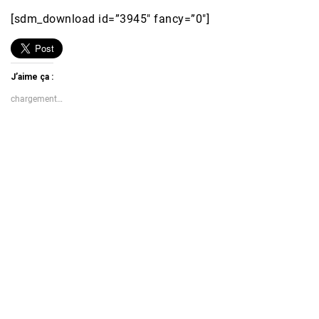
[sdm_download id=”3945″ fancy=”0″]
J’aime ça :
chargement…