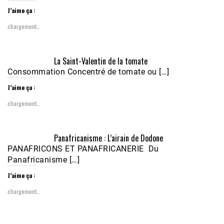
J’aime ça :
chargement…
Écoutez le parcours de Claudiane Kapia 
La Saint-Valentin de la tomate
Nobana (Podologue)
Feb 24, 2021 • 28mn
Consommation Concentré de tomate ou […]
J’aime ça :
chargement…
Panafricanisme : L’airain de Dodone
PANAFRICONS ET PANAFRICANERIE Du
Panafricanisme […]
J’aime ça :
chargement…