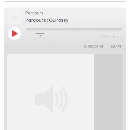
Parcours
Parcours : Guirassy
Play
1x
00:00
/
28:08
Rewind
Fast
Episode
10
Forward
Seconds
30
SUBSCRIBE
SHARE
seconds