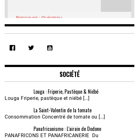
Parcours : Guirassy
Feb 16, 2021 • 28:08
SHARE
RSS FEED
LINK
EMBED
SOCIÉTÉ
Louga : Friperie, Pastèque & Niébé
Louga Friperie, pastèque et niébé […]
La Saint-Valentin de la tomate
Consommation Concentré de tomate ou […]
Panafricanisme : L’airain de Dodone
Écoutez le parcours de Claudiane Kapia 
PANAFRICONS ET PANAFRICANERIE Du