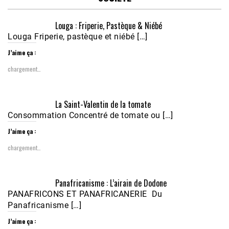
Louga : Friperie, Pastèque & Niébé
Louga Friperie, pastèque et niébé […]
J’aime ça :
chargement…
Écoutez le parcours de Claudiane Kapia 
La Saint-Valentin de la tomate
Nobana (Podologue)
Feb 24, 2021 • 28mn
Consommation Concentré de tomate ou […]
J’aime ça :
chargement…
Panafricanisme : L’airain de Dodone
PANAFRICONS ET PANAFRICANERIE Du
Panafricanisme […]
J’aime ça :