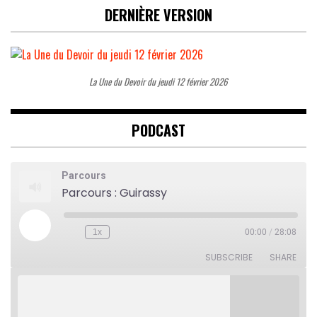
DERNIÈRE VERSION
La Une du Devoir du jeudi 12 février 2026
PODCAST
Parcours
Parcours : Guirassy
Play
1x
00:00
/
28:08
Rewind
Fast
Episode
10
Forward
Seconds
30
SUBSCRIBE
SHARE
seconds