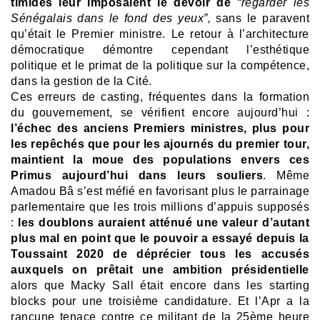
timides leur imposaient le devoir de
“regarder les
Sénégalais dans le fond des yeux”,
sans le paravent
qu’était le Premier ministre. Le retour à l’architecture
démocratique démontre cependant l’esthétique
politique et le primat de la politique sur la compétence,
dans la gestion de la Cité.
Ces erreurs de casting, fréquentes dans la formation
du gouvernement, se vérifient encore aujourd’hui :
l’échec des anciens Premiers ministres, plus pour
les repêchés que pour les ajournés du premier tour,
maintient la moue des populations envers ces
Primus aujourd’hui dans leurs souliers
. Même
Amadou Bâ s’est méfié en favorisant plus le parrainage
parlementaire que les trois millions d’appuis supposés
:
les doublons auraient atténué une valeur d’autant
plus mal en point que le pouvoir a essayé depuis la
Toussaint 2020 de déprécier tous les accusés
auxquels on prêtait une ambition présidentielle
alors que Macky Sall était encore dans les starting
blocks pour une troisième candidature. Et l’Apr a la
rancune tenace contre ce militant de la 25ème heure