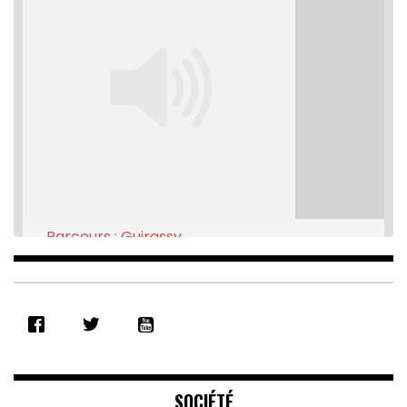
Parcours : Guirassy
Feb 16, 2021 • 28:08
SHARE
RSS FEED
LINK
EMBED
SOCIÉTÉ