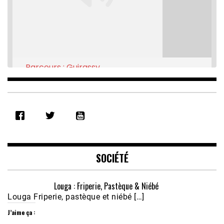
Parcours : Guirassy
Feb 16, 2021 • 28:08
SHARE
RSS FEED
LINK
EMBED
SOCIÉTÉ
Louga : Friperie, Pastèque & Niébé
Louga Friperie, pastèque et niébé […]
J’aime ça :