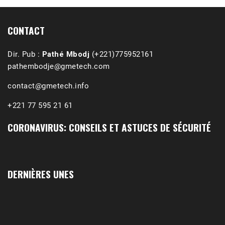
(Podcast)
Sep 3, 2021 •
Affirmations & Précisions Exécutions, déportations et répressions au Guidimakha (sud de la Mauritanie) de 1989 /1990 Peut-on les oublier nos victimes ? Au cours de nos recherches de mémoire de maîtrise (1997) intitulé (,), nous avons enquêté sur les noms des personnes victimes (mortes, rescapées et déportées) lors des événements…
CONTACT
Dir. Pub :
Pathé Mbodj
(+221)775952161
pathembodje@gmetech.com
contact@gmetech.info
+221 77 595 21 61
CORONAVIRUS: CONSEILS ET ASTUCES DE SÉCURITÉ
DERNIÈRES UNES