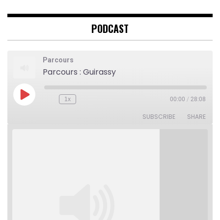
PODCAST
Parcours
Parcours : Guirassy
Play
1x
00:00
/
28:08
Rewind
Fast
Episode
10
Forward
Seconds
30
SUBSCRIBE
SHARE
seconds