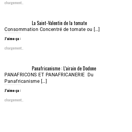
chargement…
Écoutez le parcours de Claudiane Kapia 
La Saint-Valentin de la tomate
Nobana (Podologue)
Feb 24, 2021 • 28mn
Consommation Concentré de tomate ou […]
J’aime ça :
chargement…
Panafricanisme : L’airain de Dodone
PANAFRICONS ET PANAFRICANERIE Du
Panafricanisme […]
J’aime ça :
chargement…
1988-1989 :  La polémique de Guidimakha 