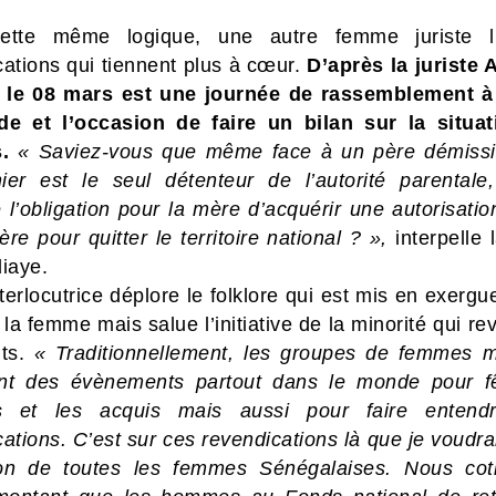
ette même logique, une autre femme juriste li
cations qui tiennent plus à cœur.
D’après la juriste 
 le 08 mars est une journée de rassemblement à
e et l’occasion de faire un bilan sur la situa
.
« Saviez-vous que même face à un père démissi
ier est le seul détenteur de l’autorité parentale
 l’obligation pour la mère d’acquérir une autorisati
ère pour quitter le territoire national ? »,
interpelle l
iaye.
terlocutrice déplore le folklore qui est mis en exergu
la femme mais salue l’initiative de la minorité qui r
its.
« Traditionnellement, les groupes de femmes mi
nt des évènements partout dans le monde pour f
es et les acquis mais aussi pour faire entend
ations. C’est sur ces revendications là que je voudrai
tion de toutes les femmes Sénégalaises. Nous cot