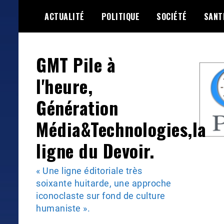
Skip
ACTUALITÉ
POLITIQUE
SOCIÉTÉ
SANT
to
content
GMT Pile à
l'heure,
Génération
Média&Technologies,la
ligne du Devoir.
« Une ligne éditoriale très
soixante huitarde, une approche
iconoclaste sur fond de culture
humaniste ».