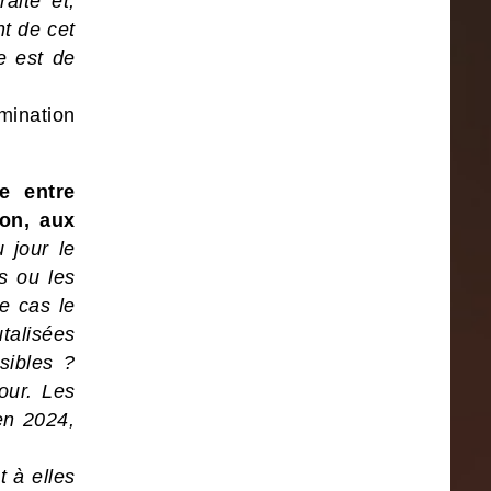
aite et,
nt de cet
e est de
mination
e entre
on, aux
 jour le
s ou les
e cas le
talisées
sibles ?
our. Les
en 2024,
t à elles