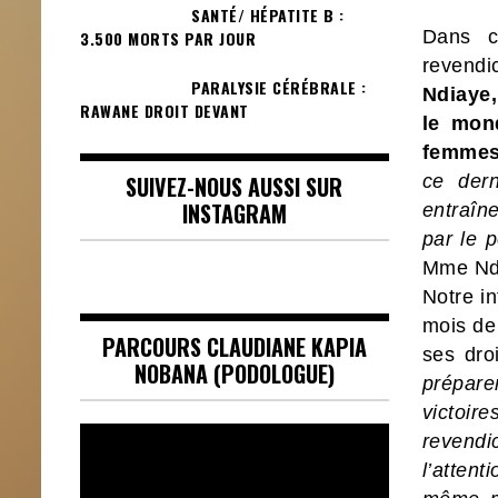
SANTÉ/ HÉPATITE B :
Dans c
3.500 MORTS PAR JOUR
revendi
PARALYSIE CÉRÉBRALE :
Ndiaye,
RAWANE DROIT DEVANT
le mond
femmes
SUIVEZ-NOUS AUSSI SUR
ce dern
INSTAGRAM
entraîne
par le p
Mme Nd
Notre in
mois de 
PARCOURS CLAUDIANE KAPIA
ses dro
NOBANA (PODOLOGUE)
prépare
victoir
Lecteur
revendic
vidéo
l’atten