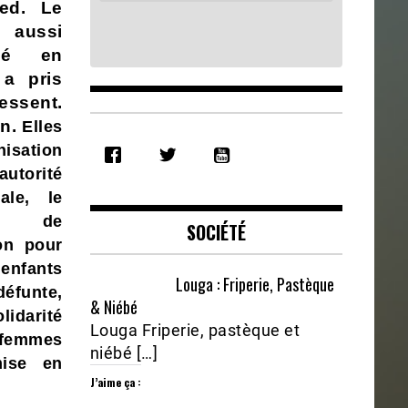
ed. Le
 aussi
gé en
 a pris
essent.
n.
Elles
SHARE
nisation
RSS FEED
LINK
autorité
tale, le
EMBED
it de
SOCIÉTÉ
on pour
nfants
Louga : Friperie, Pastèque
défunte,
& Niébé
lidarité
Louga Friperie, pastèque et
 femmes
niébé […]
ise en
J’aime ça :