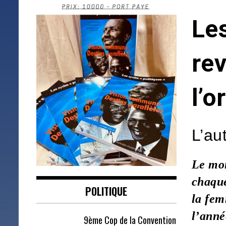
Le
rev
l’o
L’au
Le moi
chaque
POLITIQUE
la fem
l’anné
9ème Cop de la Convention