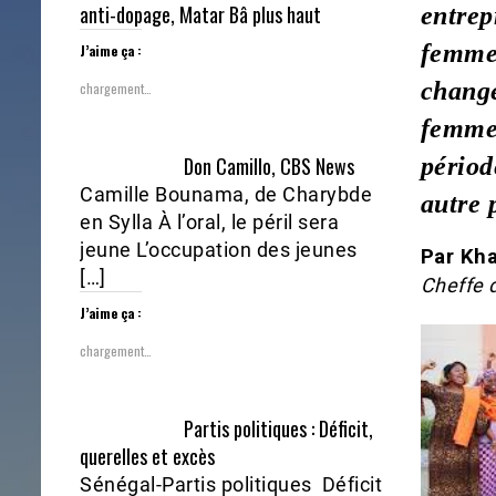
anti-dopage, Matar Bâ plus haut
entrep
femmes
J’aime ça :
changé
chargement…
femmes
Don Camillo, CBS News
périod
Camille Bounama, de Charybde
autre 
en Sylla À l’oral, le péril sera
jeune L’occupation des jeunes
Par Kha
[…]
Cheffe 
J’aime ça :
chargement…
Partis politiques : Déficit,
querelles et excès
Sénégal-Partis politiques Déficit