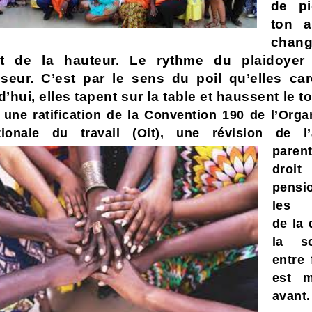
de pi
ton a
chan
t de la hauteur. Le rythme du plaidoyer
nseur. C’est par le sens du poil qu’elles car
’hui, elles tapent sur la table et haussent le to
 une ratification de la Convention 190 de l’Orga
tionale du travail (Oit),
une révision
de l’
paren
dro
pensi
les e
de la 
la so
entre
est m
avant.