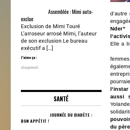
Assemblée : Mimi auto-
d’autre
exclue
engagée
Exclusion de Mimi Touré
Nder” 
L’arroseur arrosé Mimi, l’auteur
l’activ
de son exclusion Le bureau
Elle a l
exécutif a […]
J’aime ça :
femmes 
égalem
chargement…
entrep
pourrai
l’insta
aussi s
SANTÉ
Yolande 
solidar
JOURNÉE DU DIABÈTE :
pouvoir
BON APPÉTIT !
du père