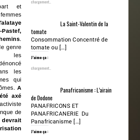
chargement…
art et
s femmes
La Saint-Valentin de la
alataye
tomate
Pastef,
chemins
.
Consommation Concentré de
tomate ou […]
le genre
 les
J’aime ça :
 dénoncé
chargement…
ans les
mes qui
lômes.
A
Panafricanisme : L’airain
 été axé
de Dodone
ctiviste
PANAFRICONS ET
manque de
PANAFRICANERIE Du
devrait
Panafricanisme […]
risation
J’aime ça :