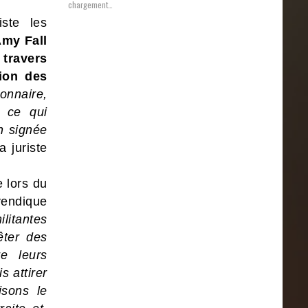
chargement…
ste les
Amy Fall
 travers
tion des
onnaire,
, ce qui
on signée
a juriste
e lors du
evendique
litantes
êter des
re leurs
s attirer
isons le