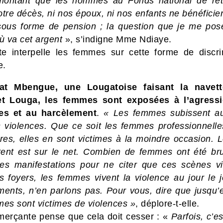
ntant que les hommes au Fonds national de retr
tre décès, ni nos époux, ni nos enfants ne bénéficie
sous forme de pension ; la question que je me pos
ù va cet argent
», s’indigne Mme Ndiaye.
ste interpelle les femmes sur cette forme de discri
e.
at Mbengue, une Lougatoise faisant la navett
et Louga, les femmes sont exposées à l’agressi
es et au harcèlement
.
« Les femmes subissent au
s violences. Que ce soit les femmes professionnelle
es, elles en sont victimes à la moindre occasion. L
tent est sur le net. Combien de femmes ont été bru
les manifestations pour ne citer que ces scènes vi
s foyers, les femmes vivent la violence au jour le j
ments, n’en parlons pas. Pour vous, dire que jusqu’
mes sont victimes de violences »
, déplore-t-elle.
erçante pense que cela doit cesser : «
Parfois, c’es