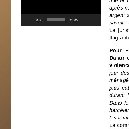
même mo
après no
argent 
00:00
28:05
savoir o
La juri
flagrant
Pour F
Dakar 
violenc
jour de
ménagèr
plus pa
durant 
Dans le
harcèle
les fem
La comm