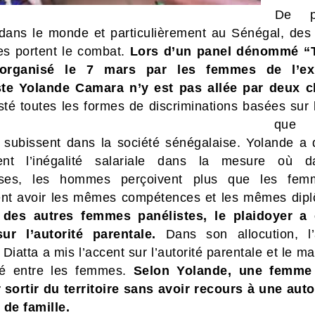
De p
 dans le monde et particulièrement au Sénégal, de
s portent le combat.
Lors d’un panel dénommé “T
organisé le 7 mars par les femmes de l’ex-
iste Yolande Camara n’y est pas allée par deux 
isté toutes les
formes de discriminations basées sur 
que
subissent dans la société sénégalaise. Yolande a
ent l’inégalité salariale dans la mesure où d
rises, les hommes perçoivent plus que les fem
ent avoir les mêmes compétences et les mêmes dip
r des autres femmes panélistes, le plaidoyer a
ur l’autorité parentale.
Dans son allocution, l’a
Diatta a mis l’accent sur l’autorité parentale et le 
ité entre les femmes.
Selon Yolande, une femme 
 sortir du territoire sans avoir recours à une auto
 de famille.