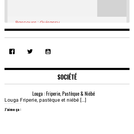
Parcours : Guirassy
Feb 16, 2021 • 28:08
SHARE
RSS FEED
LINK
EMBED
SOCIÉTÉ
Louga : Friperie, Pastèque & Niébé
Louga Friperie, pastèque et niébé […]
J’aime ça :