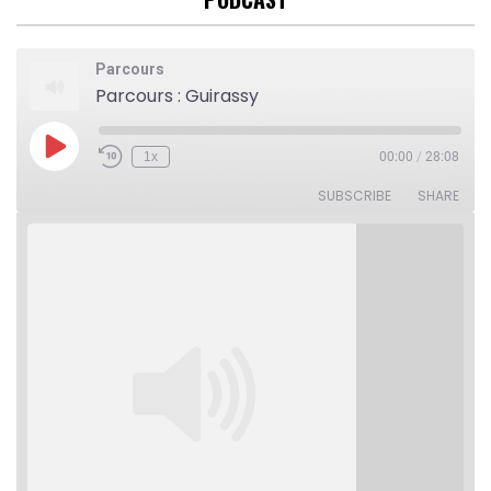
Parcours
Parcours : Guirassy
Play
1x
00:00
/
28:08
Rewind
Fast
Episode
10
Forward
Seconds
30
SUBSCRIBE
SHARE
seconds