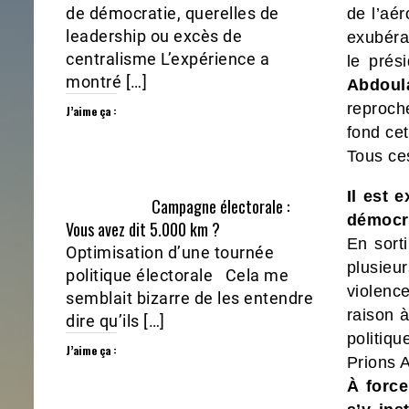
de démocratie, querelles de
de l’aé
leadership ou excès de
exubéran
centralisme L’expérience a
le prés
montré […]
Abdoula
reproch
J’aime ça :
fond cet
Tous ce
Il est 
Campagne électorale :
démocr
Vous avez dit 5.000 km ?
En sorti
Optimisation d’une tournée
plusieur
politique électorale Cela me
violenc
semblait bizarre de les entendre
raison 
dire qu’ils […]
politiqu
J’aime ça :
Prions A
À force