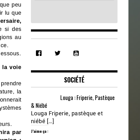
lque peu
ir lu que
ersaire,
 si des
gions au
nce.
SHARE
RSS FEED
dessous.
LINK
 la voie
EMBED
SOCIÉTÉ
t prendre
ature, la
Louga : Friperie, Pastèque
onnerait
& Niébé
systèmes
Louga Friperie, pastèque et
niébé […]
eurs.
J’aime ça :
nira par