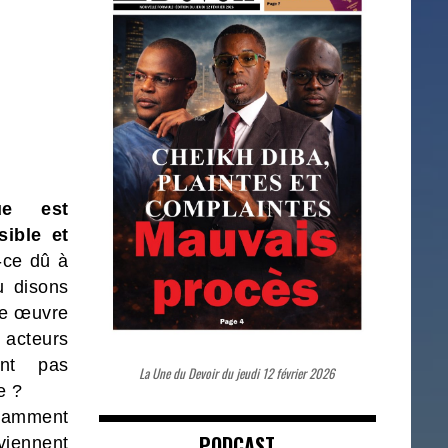
ue est
ible et
-ce dû à
u disons
te œuvre
 acteurs
ent pas
La Une du Devoir du jeudi 12 février 2026
e ?
otamment
PODCAST
iennent