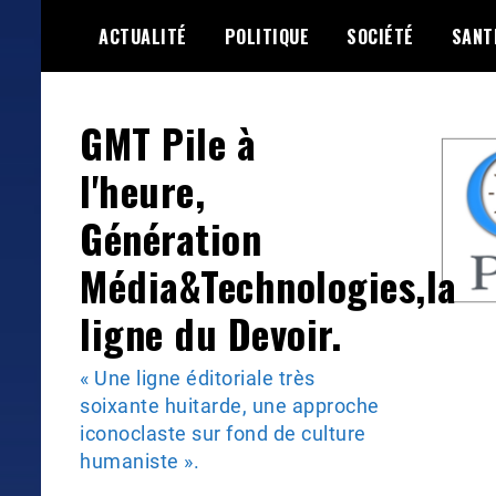
Skip
ACTUALITÉ
POLITIQUE
SOCIÉTÉ
SANT
to
content
GMT Pile à
l'heure,
Génération
Média&Technologies,la
ligne du Devoir.
« Une ligne éditoriale très
soixante huitarde, une approche
iconoclaste sur fond de culture
humaniste ».