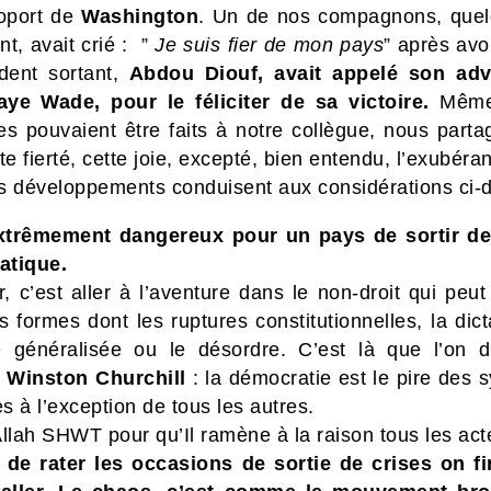
roport de
Washington
.
Un de nos compagnons, que
t, avait crié : ”
Je suis fier de mon pays
” après avo
ident sortant,
Abdou Diouf, avait appelé son adv
ye Wade, pour le féliciter de sa victoire.
Même
es pouvaient être faits à notre collègue, nous parta
te fierté, cette joie, excepté, bien entendu, l’exubéra
s développements conduisent aux considérations ci-
extrêmement dangereux pour un pays de sortir de
atique.
r, c’est aller à l’aventure dans le non-droit qui peu
s formes dont les ruptures constitutionnelles, la dict
e généralisée ou le désordre. C’est là que l’on d
à
Winston Churchill
: la démocratie est le pire des 
es à l’exception de tous les autres.
llah SHWT pour qu’Il ramène à la raison tous les act
 de rater les occasions de sortie de crises on fi