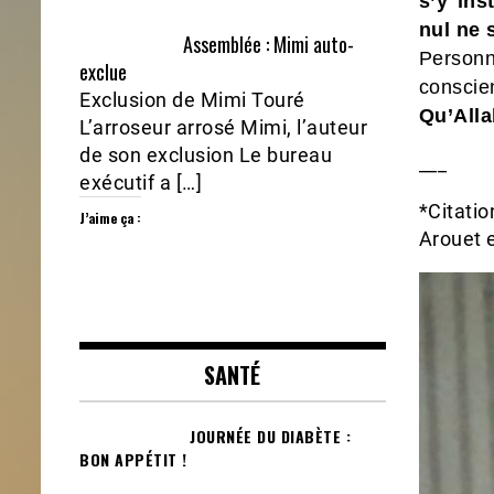
s’y ins
nul ne 
Assemblée : Mimi auto-
Personn
exclue
conscie
Exclusion de Mimi Touré
Qu’All
L’arroseur arrosé Mimi, l’auteur
de son exclusion Le bureau
___
exécutif a […]
*Citatio
J’aime ça :
Arouet e
SANTÉ
JOURNÉE DU DIABÈTE :
BON APPÉTIT !