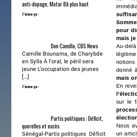
anti-dopage, Matar Bâ plus haut
immédi
J’aime ça :
suffisa
Sommes
pour di
mais je
Don Camillo, CBS News
Au-delà
Camille Bounama, de Charybde
légitim
en Sylla À l’oral, le péril sera
notions
jeune L’occupation des jeunes
donné à
[…]
mais o
En reve
J’aime ça :
l’élect
sur le 
proces
Partis politiques : Déficit,
électio
querelles et excès
Nous av
Sénégal-Partis politiques Déficit
un artic