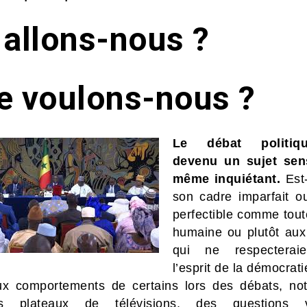
 allons-nous ?
e voulons-nous ?
Le débat politiq
devenu un sujet sens
même inquiétant.
Est
son cadre imparfait o
perfectible comme tou
humaine ou plutôt aux
qui ne respecterai
l’esprit de la démocrati
x comportements de certains lors des débats, n
s plateaux de télévisions, des questions v