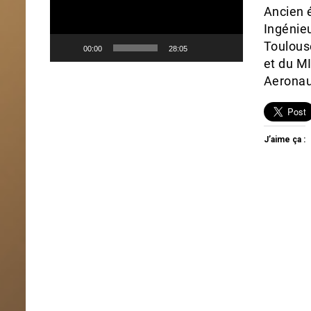
Ancien 
Ingénieu
Toulous
00:00
28:05
et du M
Aeronau
J’aime ça :