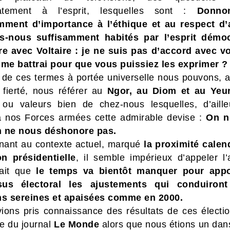
atement à l’esprit, lesquelles sont :
Donno
mment d’importance à l’éthique et au respect d’
-nous suffisamment habités par l’esprit démoc
re avec Voltaire : je ne suis pas d’accord avec v
 me battrai pour que vous puissiez les exprimer ? 
 de ces termes à portée universelle nous pouvons, 
e fierté, nous référer au
Ngor, au Diom et au Yeu
 ou valeurs bien de chez-nous lesquelles, d’aille
 nos Forces armées cette admirable devise :
On n
n ne nous déshonore pas.
nant au contexte actuel, marqué
la proximité calen
ion présidentielle
, il semble impérieux d’appeler l’a
fait que
le temps va bientôt manquer pour appo
sus électoral les ajustements qui conduiron
ns sereines et apaisées comme en 2000.
ions pris connaissance des résultats de ces électi
le du journal
Le Monde
alors que nous étions un dans