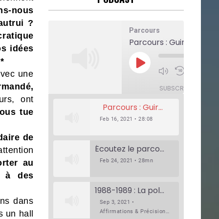
ns-nous
autrui ?
Parcours
ratique
Parcours : Guirassy
os idées
*
Play
Episode
1x
avec une
Mute/Unmute
Rewind
F
Episode
10
F
rmandé,
Seconds
SUBSCRIBE
SHAR
urs, ont
Parcours : Guirassy
ous tue
Feb 16, 2021 • 28:08
daire de
Écoutez le parcours de Claudiane Kapia Nobana (Podologue)
ttention
Feb 24, 2021 • 28mn
rter au
t à des
1988-1989 : La polémique de Guidimakha (Podcast)
ons dans
Sep 3, 2021 •
Affirmations & Précisions Exécutions, déportations et répressions au Guidimakha (sud de la Mauritanie) de 1989 /1990 Peut-on les oublier nos victimes ? Au cours de nos recherches de mémoire de maîtrise (1997) intitulé (,), nous avons enquêté sur les noms des personnes victimes (mortes, rescapées et déportées) lors des événements…
 un hall