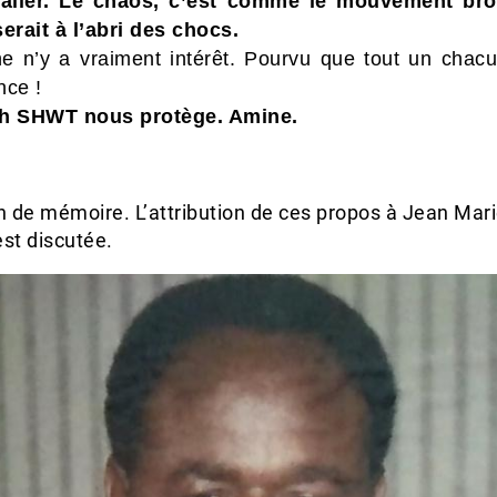
taller. Le chaos, c’est comme le mouvement br
serait à l’abri des chocs.
e n’y a vraiment intérêt. Pourvu que tout un chacu
nce !
ah SHWT nous protège. Amine.
n de mémoire. L’attribution de ces propos à Jean Mar
st discutée.