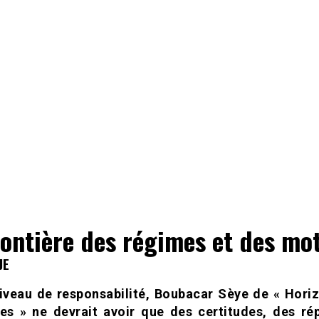
rontière des régimes et des mo
JE
iveau de responsabilité, Boubacar Sèye de « Hori
res » ne devrait avoir que des certitudes, des ré