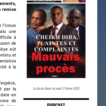
nements,
e remise
 l’Union
valu une
fficile à
fusion de
Sèye eût
ntinu et
entative
ité à la
’espèce,
La Une du Devoir du jeudi 12 février 2026
é par la
 date en
éenne de
PODCAST