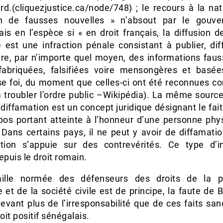
rd.(cliquezjustice.ca/node/748) ; le recours à la nat
on de fausses nouvelles » n’absout par le gouv
is en l’espèce si « en droit français, la diffusion 
e est une infraction pénale consistant à publier, dif
ire, par n’importe quel moyen, des informations faus
fabriquées, falsifiées voire mensongères et basée
e foi, du moment que celles-ci ont été reconnues 
à troubler l’ordre public –Wikipédia). La même source
 diffamation est un concept juridique désignant le fait
pos portant atteinte à l’honneur d’une personne phy
 Dans certains pays, il ne peut y avoir de diffamatio
ation s’appuie sur des contrevérités. Ce type d’in
epuis le droit romain.
aille normée des défenseurs des droits de la p
et de la société civile est de principe, la faute de
evant plus de l’irresponsabilité que de ces faits sa
roit positif sénégalais.