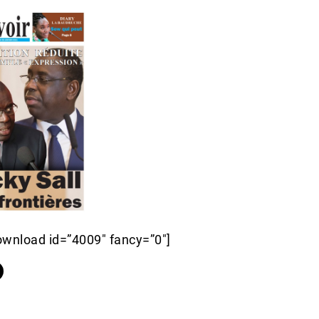
wnload id=”4009″ fancy=”0″]