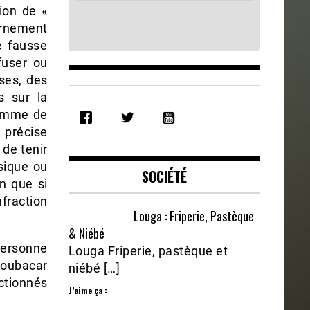
ion de «
ernement
de fausse
fuser ou
ses, des
s sur la
SHARE
comme de
RSS FEED
LINK
 précise
 de tenir
EMBED
sique ou
SOCIÉTÉ
n que si
fraction
Louga : Friperie, Pastèque
& Niébé
ersonne
Louga Friperie, pastèque et
 Boubacar
niébé […]
nctionnés
J’aime ça :