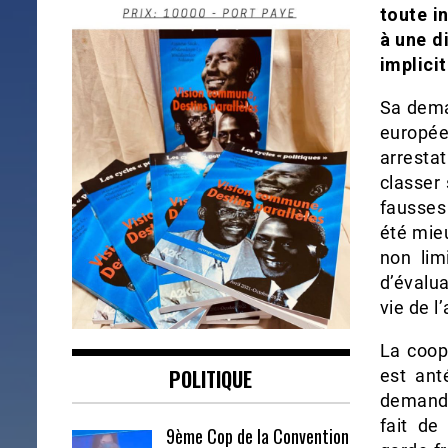
toute i
à une d
implici
Sa dema
europée
arrestat
classer 
fausses
été mie
non lim
d’évalu
vie de l
La coop
POLITIQUE
est ant
demande
fait de
9ème Cop de la Convention