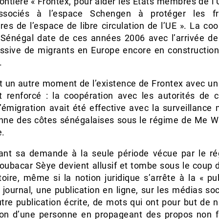
ontière « Frontex, pour aider les États membres de l’
ssociés à l’espace Schengen à protéger les fro
res de l’espace de libre circulation de l’UE ». La co
 Sénégal date de ces années 2006 avec l’arrivée de
ssive de migrants en Europe encore en construction 
.
t un autre moment de l’existence de Frontex avec u
et renforcé : la coopération avec les autorités de c
’émigration avait été effective avec la surveillance 
enne des côtes sénégalaises sous le régime de Me W
.
tant sa demande à la seule période vécue par le r
oubacar Sèye devient allusif et tombe sous le coup d
oire, même si la notion juridique s’arrête à la « pu
journal, une publication en ligne, sur les médias so
tre publication écrite, de mots qui ont pour but de n
ion d’une personne en propageant des propos non 