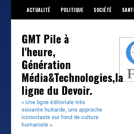
Skip
ACTUALITÉ
POLITIQUE
SOCIÉTÉ
SANT
to
content
GMT Pile à
l'heure,
Génération
Média&Technologies,la
ligne du Devoir.
« Une ligne éditoriale très
soixante huitarde, une approche
iconoclaste sur fond de culture
humaniste ».