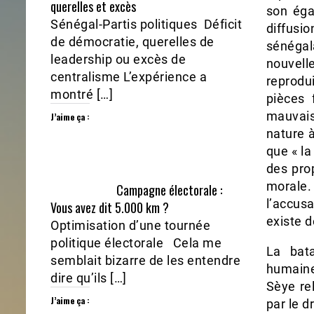
querelles et excès
son éga
Sénégal-Partis politiques Déficit
diffusi
de démocratie, querelles de
sénégala
leadership ou excès de
nouvell
centralisme L’expérience a
reprodu
montré […]
pièces 
mauvais
J’aime ça :
nature 
que « la
des pro
morale.
Campagne électorale :
l’accus
Vous avez dit 5.000 km ?
existe d
Optimisation d’une tournée
politique électorale Cela me
La bat
semblait bizarre de les entendre
humaine 
dire qu’ils […]
Sèye rel
J’aime ça :
par le d