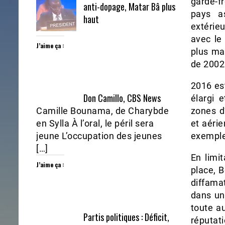
garde-fr
anti-dopage, Matar Bâ plus
pays a
haut
extérieu
avec le
J’aime ça :
plus ma
de 2002
2016 es
Don Camillo, CBS News
élargi 
Camille Bounama, de Charybde
zones d
en Sylla À l’oral, le péril sera
et aéri
jeune L’occupation des jeunes
exemple
[…]
En limi
J’aime ça :
place, B
diffamat
dans un 
toute au
Partis politiques : Déficit,
réputat