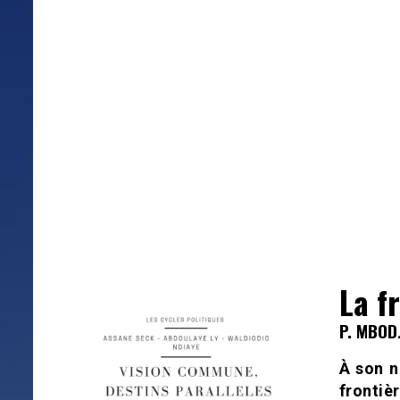
La f
P. MBOD
À son n
frontiè