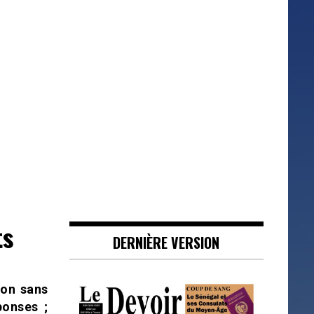
ts
DERNIÈRE VERSION
zon sans
ponses ;