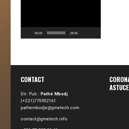
vidéo
00:00
28:05
CONTACT
CORONA
ASTUCE
Dir. Pub :
Pathé Mbodj
(+221)775952161
pathembodje@gmetech.com
contact@gmetech.info