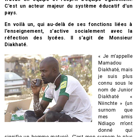
C’est un acteur majeur du système éducatif d’un
pays.
En voilà un, qui au-delà de ses fonctions liées à
l’enseignement, s’active socialement avec la
réfection des lycées. Il s’agit de Monsieur
Diakhaté.
« Je m’appelle
Mamadou
Diakhaté, mais
je suis plus
connu sous le
nom de Junior
Diakhaté «
Niinchte » (un
surnom que
mes amis
Ndiago m’ont
donné qui
signifie un homme mature). C’est mon surnom le plus