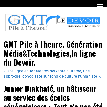
Skip
to
content
GMT Pile à l'heure, Génération
Média&Technologies,la ligne
du Devoir.
« Une ligne éditoriale très soixante huitarde, une
approche iconoclaste sur fond de culture humaniste ».
Junior Diakhaté, un bâtisseur
au service des écoles
sénégalaises: « Tout n’a pas été