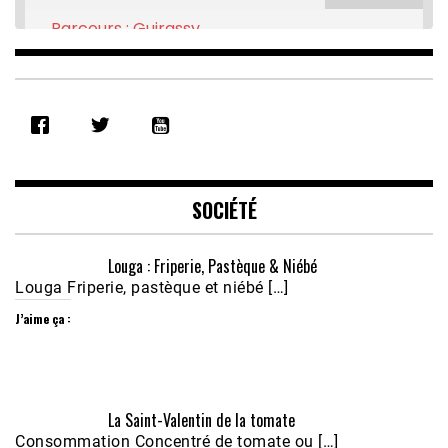
Parcours : Guirassy
Feb 16, 2021 • 28:08
SHARE
RSS FEED
LINK
EMBED
SOCIÉTÉ
Louga : Friperie, Pastèque & Niébé
Louga Friperie, pastèque et niébé […]
J’aime ça :
Écoutez le parcours de Claudiane Kapia 
La Saint-Valentin de la tomate
Nobana (Podologue)
Feb 24, 2021 • 28mn
Consommation Concentré de tomate ou […]