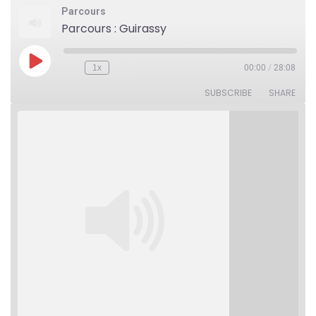
Parcours
Parcours : Guirassy
Play
1x
00:00
/
28:08
Rewind
Fast
Episode
10
Forward
Seconds
30
SUBSCRIBE
SHARE
seconds