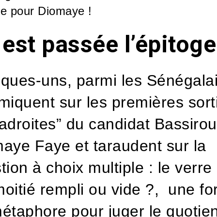
te pour Diomaye !
est passée l’épitoge
ques-uns, parmi les Sénégalai
miquent sur les premières sort
adroites” du candidat Bassirou
aye Faye et taraudent sur la
tion à choix multiple : le verre 
 moitié rempli ou vide ?, une f
étaphore pour juger le quotien