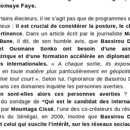
iomaye Faye.
tains électeurs, il ne s’agit pas que de programmes 
tieux :
il est crucial de considérer la posture, le 
ertinence
. Dans un article écrit par le journaliste
M
Bane
, il dit, de son humble avis, que
Bassirou 
et Ousmane Sonko ont besoin d’une assi
trique et d’une formation accélérée en diplomat
ns internationales.
«
A chaque sortie, ils expos
 en toute matière plus particulièrement en géopolit
hie tout court »
. Selon lui, l’ignorance de Bassirou
ans ces domaines inquiète les personnes averties.
n sont-elles alors ces personnes averties
? 
t du sondage de
“Qui est le candidat des intern
s par
Mountaga Cissé
, l’une des co-créateurs du ré
urs du Sénégal, en 2009, montre que
Bassirou 
t celui qui suscite l’intérêt, sur les réseaux socia