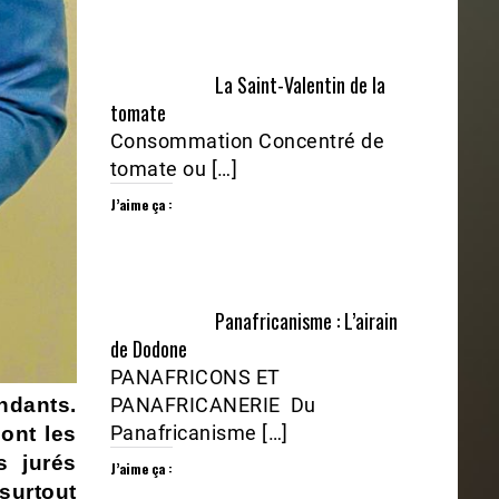
La Saint-Valentin de la
tomate
Consommation Concentré de
tomate ou […]
J’aime ça :
Panafricanisme : L’airain
de Dodone
PANAFRICONS ET
PANAFRICANERIE Du
ndants.
Panafricanisme […]
ont les
s jurés
J’aime ça :
surtout