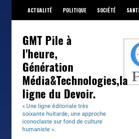
Skip
ACTUALITÉ
POLITIQUE
SOCIÉTÉ
SANT
to
content
GMT Pile à
l'heure,
Génération
Média&Technologies,la
ligne du Devoir.
« Une ligne éditoriale très
soixante huitarde, une approche
iconoclaste sur fond de culture
humaniste ».