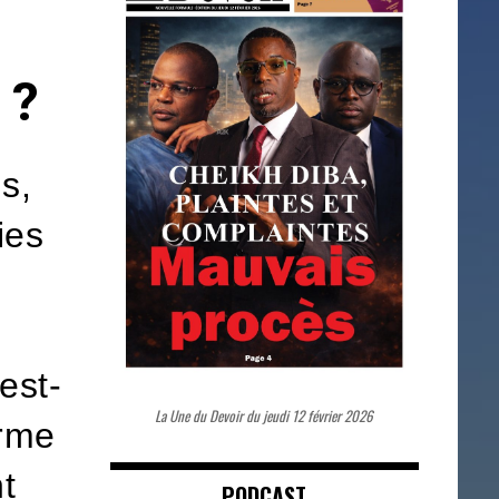
 ?
s,
ies
est-
La Une du Devoir du jeudi 12 février 2026
orme
t
PODCAST