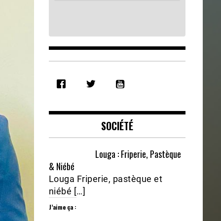
SHARE
RSS FEED
LINK
EMBED
SOCIÉTÉ
Louga : Friperie, Pastèque
& Niébé
Louga Friperie, pastèque et
niébé […]
J’aime ça :