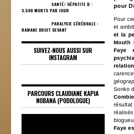
SANTÉ/ HÉPATITE B :
pour D
3.500 MORTS PAR JOUR
Pour cer
PARALYSIE CÉRÉBRALE :
et ambi
RAWANE DROIT DEVANT
et la p
Mouth 
SUIVEZ-NOUS AUSSI SUR
Faye 
INSTAGRAM
psychia
relatio
carence
géograp
Sonko d
PARCOURS CLAUDIANE KAPIA
Combie
NOBANA (PODOLOGUE)
résulta
réalisé
Lecteur
blogue
vidéo
Faye es