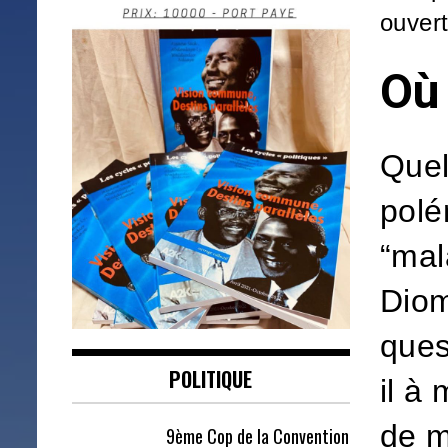
ouver
Où 
Quel
polé
“mal
Diom
ques
POLITIQUE
il à
de m
9ème Cop de la Convention