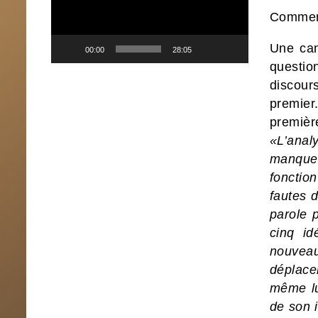
Comment
Une cam
00:00
28:05
questio
discour
premie
premièr
«L’anal
manque 
fonctio
fautes 
parole 
cinq i
nouveau
déplace
même lu
de son 