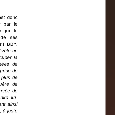
est donc
r par le
r que le
 de ses
ont BBY.
évèle un
cuper la
chées de
prise de
 plus de
uère de
ersée de
nko lui-
nt ainsi
 à juste