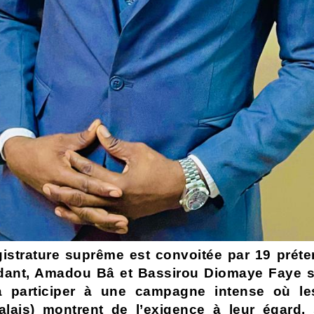
istrature suprême est convoitée par 19 préte
ant, Amadou Bâ et Bassirou Diomaye Faye s
 participer à une campagne intense où le
alais) montrent de l’exigence à leur égard, 