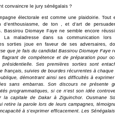
 convaincre le jury sénégalais ?
pagne électorale est comme une plaidoirie. Tout 
n d’enthousiasme, de ton , et d’art de persuade
s. Bassirou Diomaye Faye ne semble encore réussi
r. La maladresse dans sa communication lors
es sorties joue en faveur de ses adversaires, d
yse que je fais du candidat Bassirou Diomaye Faye r
flagrant de compétence et de préparation pour oc
n présidentielle. Ses premières sorties sont enta
de français, suivies de bourdes récurrentes à chaque 
publique, démontrant ainsi ses difficultés à exprimer
dées sans embarras. Son discours ne présente g
tés programmatiques, si ce n’est son idée controv
r la capitale de Dakar à Ziguinchor. Ousmane So
i retire la parole lors de leurs campagnes, témoigna
incapacité à s’exprimer efficacement. Les Sénégalais,