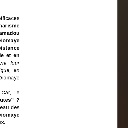
efficaces
charisme
amadou
Diomaye
stance
ie et en
ent leur
ique, en
 Diomaye
Car, le
autes” ?
seau des
Diomaye
ux.