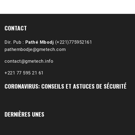
1988-1989 :  La polémique de Guidimakha 
(Podcast)
Sep 3, 2021 •
Affirmations & Précisions Exécutions, déportations et répressions au Guidimakha (sud de la Mauritanie) de 1989 /1990 Peut-on les oublier nos victimes ? Au cours de nos recherches de mémoire de maîtrise (1997) intitulé (,), nous avons enquêté sur les noms des personnes victimes (mortes, rescapées et déportées) lors des événements…
CONTACT
Dir. Pub :
Pathé Mbodj
(+221)775952161
pathembodje@gmetech.com
contact@gmetech.info
+221 77 595 21 61
CORONAVIRUS: CONSEILS ET ASTUCES DE SÉCURITÉ
DERNIÈRES UNES