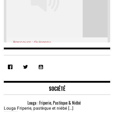
Parcours : Guirassy
Feb 16, 2021 • 28:08
SHARE
RSS FEED
LINK
EMBED
SOCIÉTÉ
Louga : Friperie, Pastèque & Niébé
Louga Friperie, pastèque et niébé […]