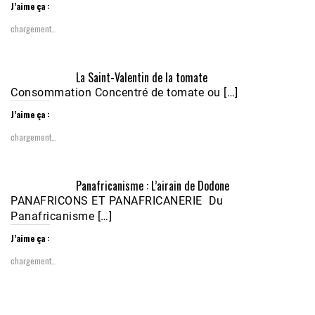
J’aime ça :
chargement…
Écoutez le parcours de Claudiane Kapia 
La Saint-Valentin de la tomate
Nobana (Podologue)
Feb 24, 2021 • 28mn
Consommation Concentré de tomate ou […]
J’aime ça :
chargement…
Panafricanisme : L’airain de Dodone
PANAFRICONS ET PANAFRICANERIE Du
Panafricanisme […]
J’aime ça :
chargement…