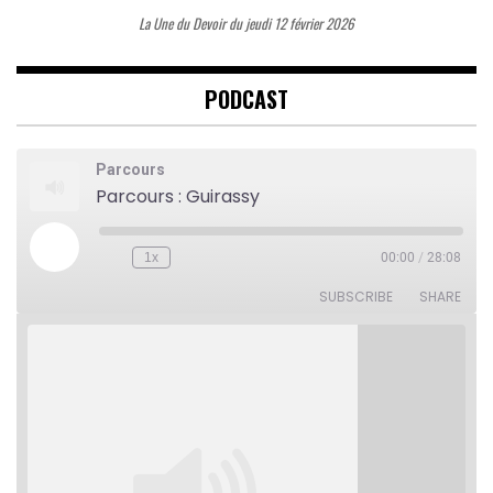
La Une du Devoir du jeudi 12 février 2026
PODCAST
Parcours
Parcours : Guirassy
Play
1x
00:00
/
28:08
Rewind
Fast
Episode
10
Forward
Seconds
30
SUBSCRIBE
SHARE
seconds