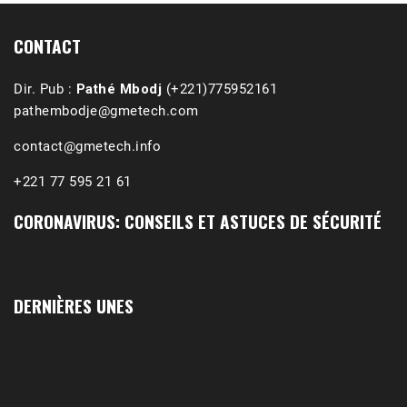
Affirmations & Précisions Exécutions, déportations et répressions au Guidimakha (sud de la Mauritanie) de 1989 /1990 Peut-on les oublier nos victimes ? Au cours de nos recherches de mémoire de maîtrise (1997) intitulé (,), nous avons enquêté sur les noms des personnes victimes (mortes, rescapées et déportées) lors des événements…
CONTACT
Dir. Pub :
Pathé Mbodj
(+221)775952161
pathembodje@gmetech.com
contact@gmetech.info
+221 77 595 21 61
CORONAVIRUS: CONSEILS ET ASTUCES DE SÉCURITÉ
DERNIÈRES UNES