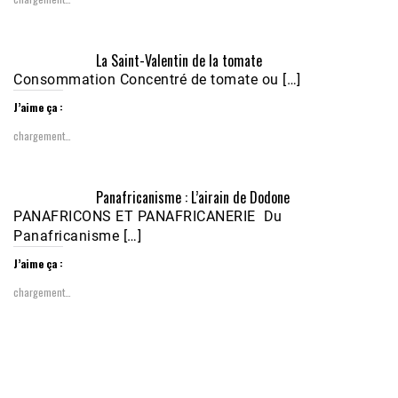
Écoutez le parcours de Claudiane Kapia 
La Saint-Valentin de la tomate
Nobana (Podologue)
Feb 24, 2021 • 28mn
Consommation Concentré de tomate ou […]
J’aime ça :
chargement…
Panafricanisme : L’airain de Dodone
PANAFRICONS ET PANAFRICANERIE Du
Panafricanisme […]
J’aime ça :
chargement…
1988-1989 :  La polémique de Guidimakha 
(Podcast)
Sep 3, 2021 •