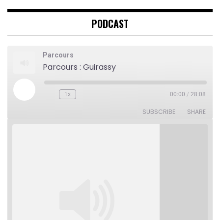
PODCAST
Parcours
Parcours : Guirassy
Play
1x
00:00
/
28:08
Rewind
Fast
Episode
10
Forward
Seconds
30
SUBSCRIBE
SHARE
seconds