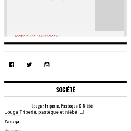
Parcours : Guirassy
Feb 16, 2021 • 28:08
SHARE
RSS FEED
LINK
EMBED
SOCIÉTÉ
Louga : Friperie, Pastèque & Niébé
Louga Friperie, pastèque et niébé […]
J’aime ça :
chargement…