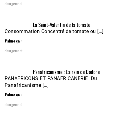
chargement…
Écoutez le parcours de Claudiane Kapia 
La Saint-Valentin de la tomate
Nobana (Podologue)
Feb 24, 2021 • 28mn
Consommation Concentré de tomate ou […]
J’aime ça :
chargement…
Panafricanisme : L’airain de Dodone
PANAFRICONS ET PANAFRICANERIE Du
Panafricanisme […]
J’aime ça :
chargement…
1988-1989 :  La polémique de Guidimakha 