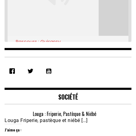
Parcours : Guirassy
Feb 16, 2021 • 28:08
SHARE
RSS FEED
LINK
EMBED
SOCIÉTÉ
Louga : Friperie, Pastèque & Niébé
Louga Friperie, pastèque et niébé […]
J’aime ça :