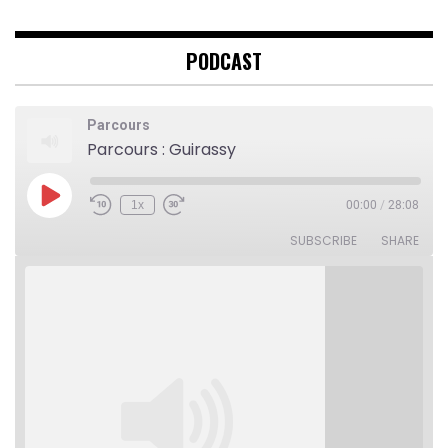
PODCAST
Parcours
Parcours : Guirassy
Play
1x
00:00
/
28:08
Rewind
Fast
Episode
10
Forward
Seconds
30
SUBSCRIBE
SHARE
seconds