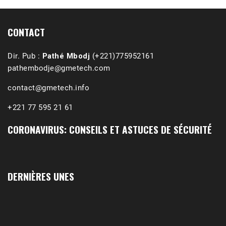
(Podcast)
Sep 3, 2021 •
Affirmations & Précisions Exécutions, déportations et répressions au Guidimakha (sud de la Mauritanie) de 1989 /1990 Peut-on les oublier nos victimes ? Au cours de nos recherches de mémoire de maîtrise (1997) intitulé (,), nous avons enquêté sur les noms des personnes victimes (mortes, rescapées et déportées) lors des événements…
CONTACT
Dir. Pub :
Pathé Mbodj
(+221)775952161
pathembodje@gmetech.com
contact@gmetech.info
+221 77 595 21 61
CORONAVIRUS: CONSEILS ET ASTUCES DE SÉCURITÉ
DERNIÈRES UNES