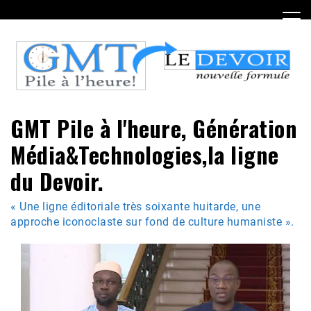
Skip
to
content
GMT Pile à l'heure, Génération
Média&Technologies,la ligne
du Devoir.
« Une ligne éditoriale très soixante huitarde, une
approche iconoclaste sur fond de culture humaniste ».