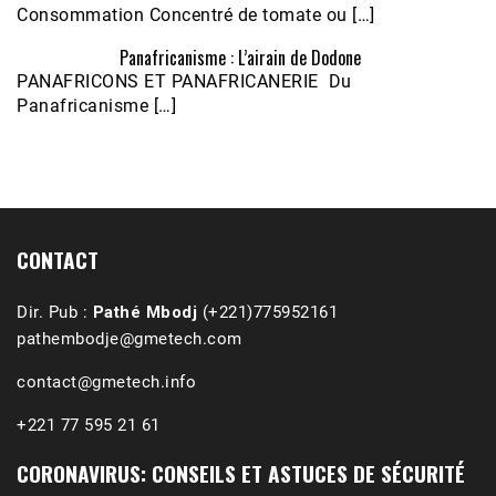
Consommation Concentré de tomate ou […]
Panafricanisme : L’airain de Dodone
Écoutez le parcours de Claudiane Kapia 
PANAFRICONS ET PANAFRICANERIE Du
Nobana (Podologue)
Feb 24, 2021 • 28mn
Panafricanisme […]
CONTACT
Dir. Pub :
Pathé Mbodj
(+221)775952161
pathembodje@gmetech.com
contact@gmetech.info
+221 77 595 21 61
CORONAVIRUS: CONSEILS ET ASTUCES DE SÉCURITÉ
1988-1989 :  La polémique de Guidimakha 