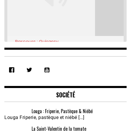
Parcours : Guirassy
Feb 16, 2021 • 28:08
SHARE
RSS FEED
LINK
EMBED
SOCIÉTÉ
Louga : Friperie, Pastèque & Niébé
Louga Friperie, pastèque et niébé […]
La Saint-Valentin de la tomate