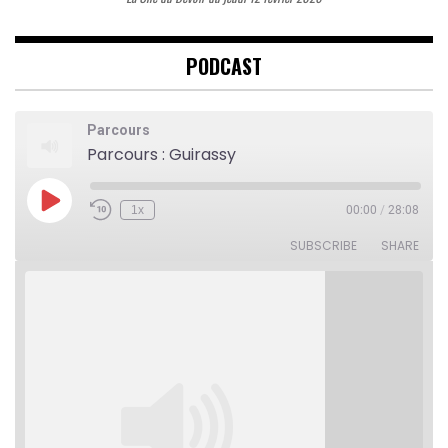
PODCAST
Parcours
Parcours : Guirassy
Play
1x
00:00
/
28:08
Rewind
Fast
Episode
10
Forward
Seconds
30
SUBSCRIBE
SHARE
seconds