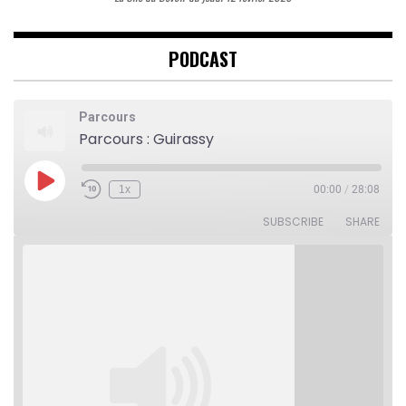
PODCAST
Parcours
Parcours : Guirassy
Play
1x
00:00
/
28:08
Rewind
Fast
Episode
10
Forward
Seconds
30
SUBSCRIBE
SHARE
seconds