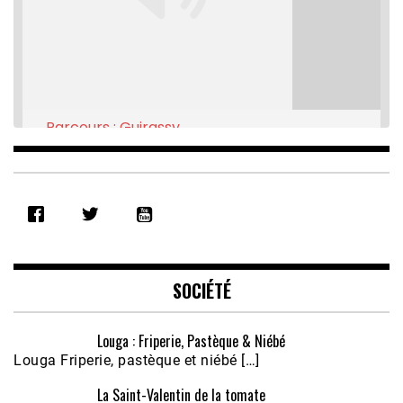
Parcours : Guirassy
Feb 16, 2021 • 28:08
SHARE
RSS FEED
LINK
EMBED
SOCIÉTÉ
Louga : Friperie, Pastèque & Niébé
Louga Friperie, pastèque et niébé […]
La Saint-Valentin de la tomate