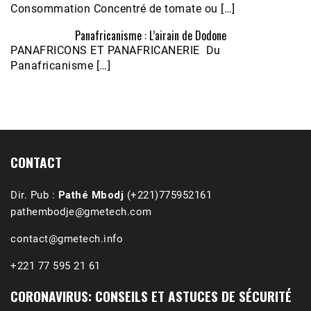
Consommation Concentré de tomate ou […]
Panafricanisme : L’airain de Dodone
Écoutez le parcours de Claudiane Kapia 
PANAFRICONS ET PANAFRICANERIE Du
Nobana (Podologue)
Feb 24, 2021 • 28mn
Panafricanisme […]
CONTACT
Dir. Pub :
Pathé Mbodj
(+221)775952161
pathembodje@gmetech.com
contact@gmetech.info
+221 77 595 21 61
CORONAVIRUS: CONSEILS ET ASTUCES DE SÉCURITÉ
1988-1989 :  La polémique de Guidimakha 