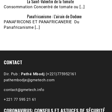
La Saint-Valentin de la tomate
Consommation Concentré de tomate ou […]
Panafricanisme : L’airain de Dodone
Écoutez le parcours de Claudiane Kapia 
PANAFRICONS ET PANAFRICANERIE Du
Nobana (Podologue)
Feb 24, 2021 • 28mn
Panafricanisme […]
CONTACT
Dir. Pub :
Pathé Mbodj
(+221)775952161
pathembodje@gmetech.com
contact@gmetech.info
+221 77 595 21 61
CORONAVIRUS: CONSEILS ET ASTUCES DE SÉCURITÉ