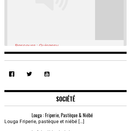
Parcours : Guirassy
Feb 16, 2021 • 28:08
SHARE
RSS FEED
LINK
EMBED
SOCIÉTÉ
Louga : Friperie, Pastèque & Niébé
Louga Friperie, pastèque et niébé […]