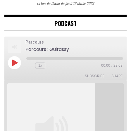
La Une du Devoir du jeudi 12 février 2026
PODCAST
Parcours
Parcours : Guirassy
Play
1x
00:00
/
28:08
Rewind
Fast
Episode
10
Forward
Seconds
30
SUBSCRIBE
SHARE
seconds