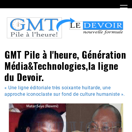
Skip
to
content
GMT Pile à l'heure, Génération
Média&Technologies,la ligne
du Devoir.
« Une ligne éditoriale très soixante huitarde, une
approche iconoclaste sur fond de culture humaniste ».