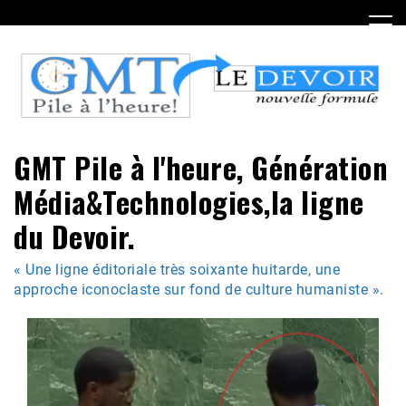
Skip
to
content
GMT Pile à l'heure, Génération
Média&Technologies,la ligne
du Devoir.
« Une ligne éditoriale très soixante huitarde, une
approche iconoclaste sur fond de culture humaniste ».