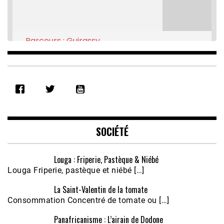
Parcours : Guirassy
Feb 16, 2021 • 28:08
SHARE
RSS FEED
LINK
EMBED
SOCIÉTÉ
Louga : Friperie, Pastèque & Niébé
Louga Friperie, pastèque et niébé […]
La Saint-Valentin de la tomate
Consommation Concentré de tomate ou […]
Panafricanisme : L’airain de Dodone