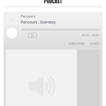
PODCAST
Parcours
Parcours : Guirassy
Play
1x
00:00
/
28:08
Rewind
Fast
Episode
10
Forward
Seconds
30
SUBSCRIBE
SHARE
seconds