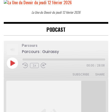
La Une du Devoir du jeudi 12 février 2026
PODCAST
Parcours
Parcours : Guirassy
Play
1x
00:00
/
28:08
Rewind
Fast
Episode
10
Forward
Seconds
30
SUBSCRIBE
SHARE
seconds