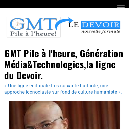
Skip
to
content
GMT Pile à l'heure, Génération
Média&Technologies,la ligne
du Devoir.
« Une ligne éditoriale très soixante huitarde, une
approche iconoclaste sur fond de culture humaniste ».