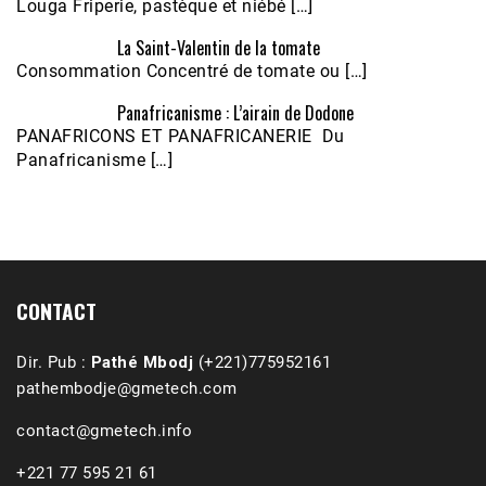
Louga Friperie, pastèque et niébé […]
La Saint-Valentin de la tomate
Consommation Concentré de tomate ou […]
Panafricanisme : L’airain de Dodone
Écoutez le parcours de Claudiane Kapia 
PANAFRICONS ET PANAFRICANERIE Du
Nobana (Podologue)
Feb 24, 2021 • 28mn
Panafricanisme […]
CONTACT
Dir. Pub :
Pathé Mbodj
(+221)775952161
pathembodje@gmetech.com
contact@gmetech.info
+221 77 595 21 61