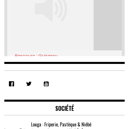
Parcours : Guirassy
Feb 16, 2021 • 28:08
SHARE
RSS FEED
LINK
EMBED
SOCIÉTÉ
Louga : Friperie, Pastèque & Niébé