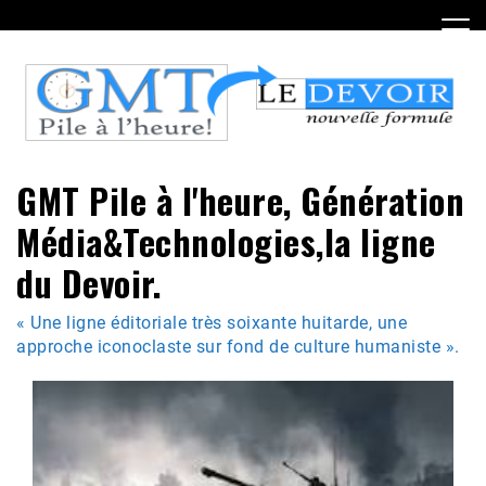
Skip
to
content
GMT Pile à l'heure, Génération
Média&Technologies,la ligne
du Devoir.
« Une ligne éditoriale très soixante huitarde, une
approche iconoclaste sur fond de culture humaniste ».