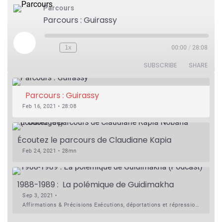
Parcours
Parcours : Guirassy
Play
1x
00:00
/
28:08
Rewind
Fast
Episode
10
Forward
Seconds
30
SUBSCRIBE
SHARE
seconds
Parcours : Guirassy
Feb 16, 2021 • 28:08
Écoutez le parcours de Claudiane Kapia 
Nobana (Podologue)
Feb 24, 2021 • 28mn
1988-1989 :  La polémique de Guidimakha 
(Podcast)
Sep 3, 2021 •
Affirmations & Précisions Exécutions, déportations et répressions au Guidimakha (sud de la Mauritanie) de 1989 /1990 Peut-on les oublier nos victimes ? Au cours de nos recherches de mémoire de maîtrise (1997) intitulé (,), nous avons enquêté sur les noms des personnes victimes (mortes, rescapées et déportées) lors des événements…