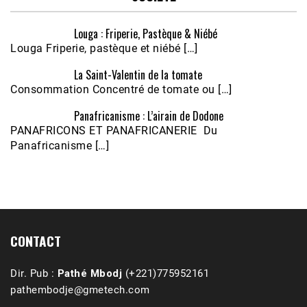
Louga : Friperie, Pastèque & Niébé
Louga Friperie, pastèque et niébé […]
La Saint-Valentin de la tomate
Consommation Concentré de tomate ou […]
Panafricanisme : L’airain de Dodone
Écoutez le parcours de Claudiane Kapia 
PANAFRICONS ET PANAFRICANERIE Du
Nobana (Podologue)
Feb 24, 2021 • 28mn
Panafricanisme […]
CONTACT
Dir. Pub :
Pathé Mbodj
(+221)775952161
pathembodje@gmetech.com