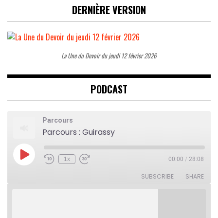
DERNIÈRE VERSION
La Une du Devoir du jeudi 12 février 2026
PODCAST
Parcours
Parcours : Guirassy
Play
1x
00:00
/
28:08
Rewind
Fast
Episode
10
Forward
Seconds
30
SUBSCRIBE
SHARE
seconds