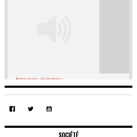
Parcours : Guirassy
Feb 16, 2021 • 28:08
SHARE
RSS FEED
LINK
EMBED
SOCIÉTÉ