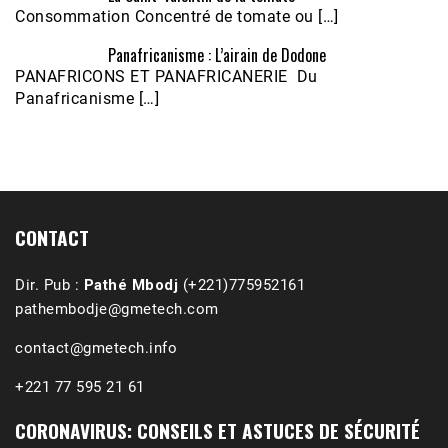
Consommation Concentré de tomate ou […]
Panafricanisme : L’airain de Dodone
Écoutez le parcours de Claudiane Kapia 
PANAFRICONS ET PANAFRICANERIE Du
Nobana (Podologue)
Feb 24, 2021 • 28mn
Panafricanisme […]
CONTACT
Dir. Pub :
Pathé Mbodj
(+221)775952161
pathembodje@gmetech.com
contact@gmetech.info
+221 77 595 21 61
CORONAVIRUS: CONSEILS ET ASTUCES DE SÉCURITÉ
1988-1989 :  La polémique de Guidimakha 