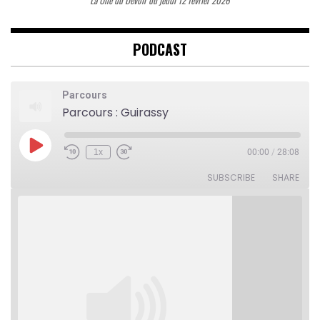
La Une du Devoir du jeudi 12 février 2026
PODCAST
Parcours
Parcours : Guirassy
Play
1x
00:00
/
28:08
Rewind
Fast
Episode
10
Forward
Seconds
30
SUBSCRIBE
SHARE
seconds