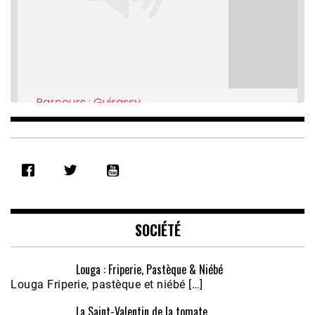
Parcours : Guirassy
Feb 16, 2021 • 28:08
SHARE
RSS FEED
LINK
EMBED
SOCIÉTÉ
Louga : Friperie, Pastèque & Niébé
Louga Friperie, pastèque et niébé […]
La Saint-Valentin de la tomate