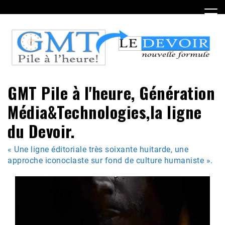
Skip
to
content
GMT Pile à l'heure, Génération
Média&Technologies,la ligne
du Devoir.
« Une ligne éditoriale très soixante huitarde, une
approche iconoclaste sur fond de culture humaniste ».