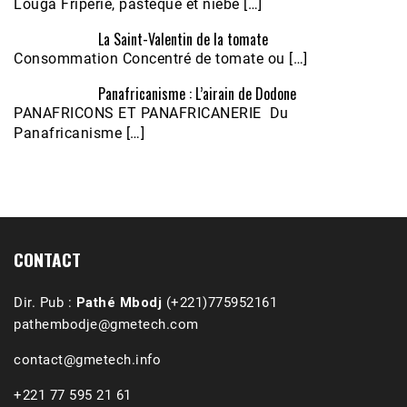
Louga Friperie, pastèque et niébé […]
La Saint-Valentin de la tomate
Consommation Concentré de tomate ou […]
Panafricanisme : L’airain de Dodone
Écoutez le parcours de Claudiane Kapia 
PANAFRICONS ET PANAFRICANERIE Du
Nobana (Podologue)
Feb 24, 2021 • 28mn
Panafricanisme […]
CONTACT
Dir. Pub :
Pathé Mbodj
(+221)775952161
pathembodje@gmetech.com
contact@gmetech.info
+221 77 595 21 61