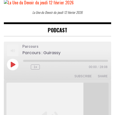
La Une du Devoir du jeudi 12 février 2026
PODCAST
Parcours
Parcours : Guirassy
Play
1x
00:00
/
28:08
Rewind
Fast
Episode
10
Forward
Seconds
30
SUBSCRIBE
SHARE
seconds