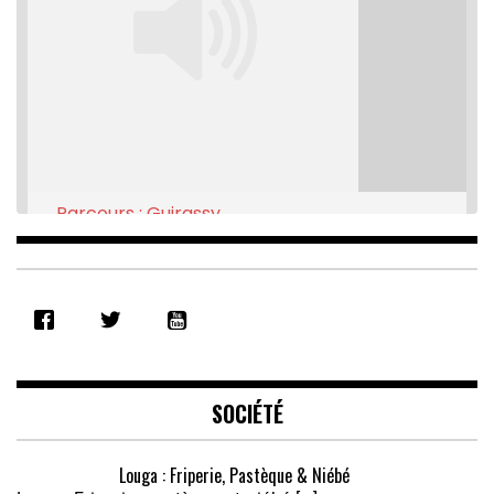
Parcours : Guirassy
Feb 16, 2021 • 28:08
SHARE
RSS FEED
LINK
EMBED
SOCIÉTÉ
Louga : Friperie, Pastèque & Niébé