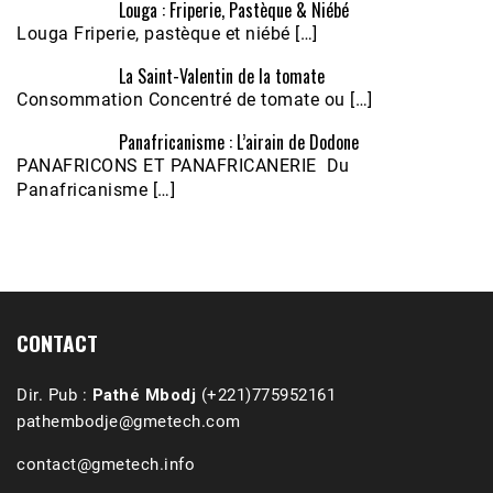
Louga : Friperie, Pastèque & Niébé
Louga Friperie, pastèque et niébé […]
La Saint-Valentin de la tomate
Consommation Concentré de tomate ou […]
Panafricanisme : L’airain de Dodone
Écoutez le parcours de Claudiane Kapia 
PANAFRICONS ET PANAFRICANERIE Du
Nobana (Podologue)
Feb 24, 2021 • 28mn
Panafricanisme […]
CONTACT
Dir. Pub :
Pathé Mbodj
(+221)775952161
pathembodje@gmetech.com
contact@gmetech.info