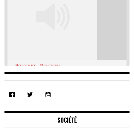
Parcours : Guirassy
Feb 16, 2021 • 28:08
SHARE
RSS FEED
LINK
EMBED
SOCIÉTÉ