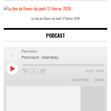
La Une du Devoir du jeudi 12 février 2026
PODCAST
Parcours
Parcours : Guirassy
Play
1x
00:00
/
28:08
Rewind
Fast
Episode
10
Forward
Seconds
30
SUBSCRIBE
SHARE
seconds