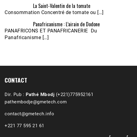
La Saint-Valentin de la tomate
Consommation Concentré de tomate ou […]
Panafricanisme : L’airain de Dodone
Écoutez le parcours de Claudiane Kapia 
PANAFRICONS ET PANAFRICANERIE Du
Nobana (Podologue)
Feb 24, 2021 • 28mn
Panafricanisme […]
CONTACT
Dir. Pub :
Pathé Mbodj
(+221)775952161
pathembodje@gmetech.com
contact@gmetech.info
+221 77 595 21 61