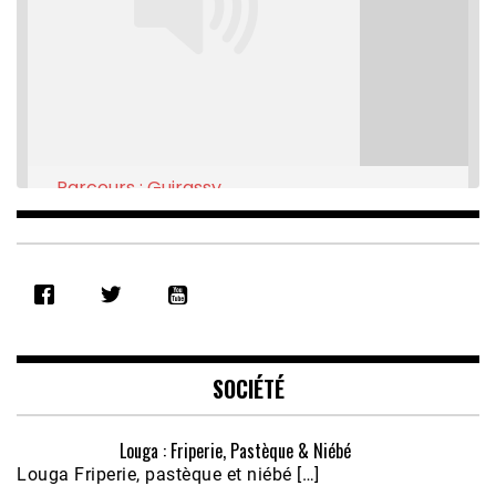
Parcours : Guirassy
Feb 16, 2021 • 28:08
SHARE
RSS FEED
LINK
EMBED
SOCIÉTÉ
Louga : Friperie, Pastèque & Niébé
Louga Friperie, pastèque et niébé […]