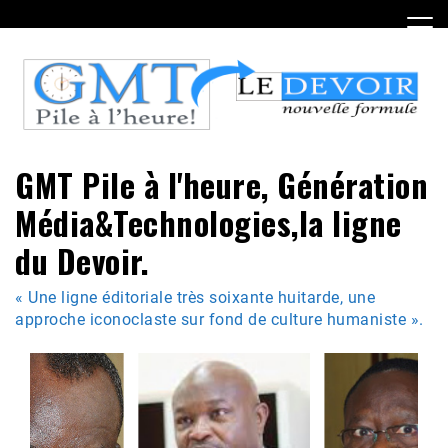
Skip
to
content
GMT Pile à l'heure, Génération
Média&Technologies,la ligne
du Devoir.
« Une ligne éditoriale très soixante huitarde, une
approche iconoclaste sur fond de culture humaniste ».