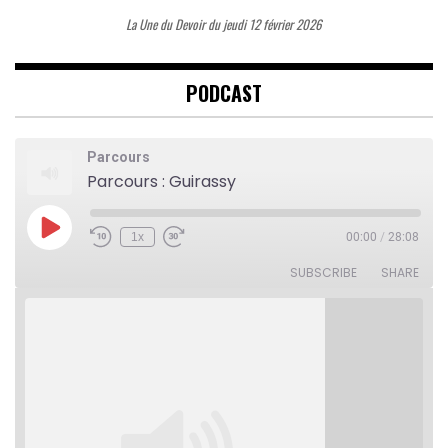
La Une du Devoir du jeudi 12 février 2026
PODCAST
Parcours
Parcours : Guirassy
Play
1x
00:00
/
28:08
Rewind
Fast
Episode
10
Forward
Seconds
30
SUBSCRIBE
SHARE
seconds