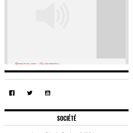
Parcours : Guirassy
Feb 16, 2021 • 28:08
SHARE
RSS FEED
LINK
EMBED
SOCIÉTÉ