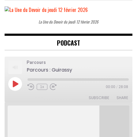
La Une du Devoir du jeudi 12 février 2026
PODCAST
Parcours
Parcours : Guirassy
Play
1x
00:00
/
28:08
Rewind
Fast
Episode
10
Forward
Seconds
30
SUBSCRIBE
SHARE
seconds