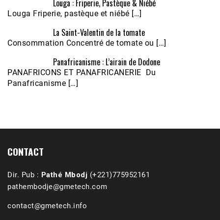
Louga : Friperie, Pastèque & Niébé
Louga Friperie, pastèque et niébé […]
La Saint-Valentin de la tomate
Consommation Concentré de tomate ou […]
Panafricanisme : L’airain de Dodone
Écoutez le parcours de Claudiane Kapia 
PANAFRICONS ET PANAFRICANERIE Du
Nobana (Podologue)
Feb 24, 2021 • 28mn
Panafricanisme […]
CONTACT
Dir. Pub :
Pathé Mbodj
(+221)775952161
pathembodje@gmetech.com
contact@gmetech.info