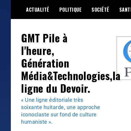
Skip
ACTUALITÉ
POLITIQUE
SOCIÉTÉ
SANT
to
content
GMT Pile à
l'heure,
Génération
Média&Technologies,la
ligne du Devoir.
« Une ligne éditoriale très
soixante huitarde, une approche
iconoclaste sur fond de culture
humaniste ».