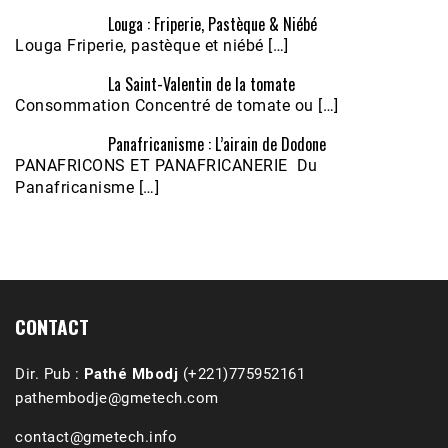
Louga : Friperie, Pastèque & Niébé
Louga Friperie, pastèque et niébé […]
La Saint-Valentin de la tomate
Consommation Concentré de tomate ou […]
Panafricanisme : L’airain de Dodone
Écoutez le parcours de Claudiane Kapia 
PANAFRICONS ET PANAFRICANERIE Du
Nobana (Podologue)
Feb 24, 2021 • 28mn
Panafricanisme […]
CONTACT
Dir. Pub :
Pathé Mbodj
(+221)775952161
pathembodje@gmetech.com
contact@gmetech.info