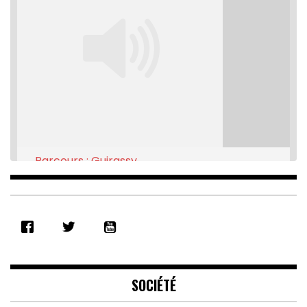
Parcours : Guirassy
Feb 16, 2021 • 28:08
SHARE
RSS FEED
LINK
EMBED
SOCIÉTÉ