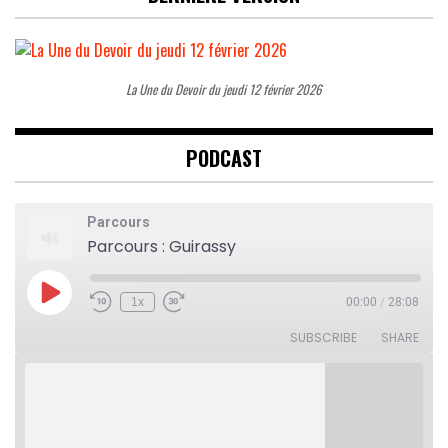
La Une du Devoir du jeudi 12 février 2026
PODCAST
Parcours
Parcours : Guirassy
Play
1x
00:00
/
28:08
Rewind
Fast
Episode
10
Forward
Seconds
30
SUBSCRIBE
SHARE
seconds