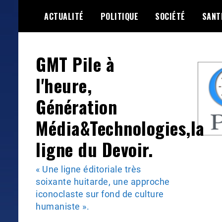
Skip
ACTUALITÉ
POLITIQUE
SOCIÉTÉ
SANT
to
content
GMT Pile à
l'heure,
Génération
Média&Technologies,la
ligne du Devoir.
« Une ligne éditoriale très
soixante huitarde, une approche
iconoclaste sur fond de culture
humaniste ».