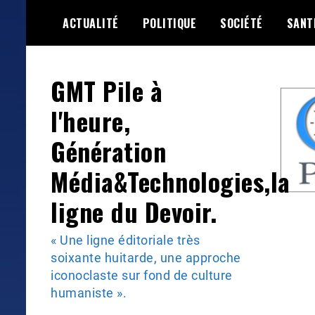
Skip
ACTUALITÉ
POLITIQUE
SOCIÉTÉ
SANT
to
content
GMT Pile à
l'heure,
Génération
Média&Technologies,la
ligne du Devoir.
« Une ligne éditoriale très
soixante huitarde, une approche
iconoclaste sur fond de culture
humaniste ».