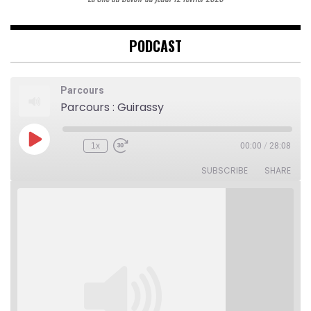
PODCAST
Parcours
Parcours : Guirassy
Play
1x
00:00
/
28:08
Rewind
Fast
Episode
10
Forward
Seconds
30
SUBSCRIBE
SHARE
seconds