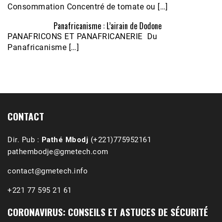
Consommation Concentré de tomate ou […]
Panafricanisme : L’airain de Dodone
Écoutez le parcours de Claudiane Kapia 
PANAFRICONS ET PANAFRICANERIE Du
Nobana (Podologue)
Feb 24, 2021 • 28mn
Panafricanisme […]
CONTACT
Dir. Pub :
Pathé Mbodj
(+221)775952161
pathembodje@gmetech.com
contact@gmetech.info
+221 77 595 21 61
CORONAVIRUS: CONSEILS ET ASTUCES DE SÉCURITÉ
1988-1989 :  La polémique de Guidimakha 