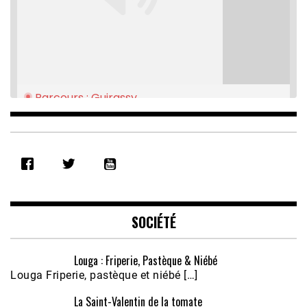
Parcours : Guirassy
Feb 16, 2021 • 28:08
SHARE
RSS FEED
LINK
EMBED
SOCIÉTÉ
Louga : Friperie, Pastèque & Niébé
Louga Friperie, pastèque et niébé […]
La Saint-Valentin de la tomate