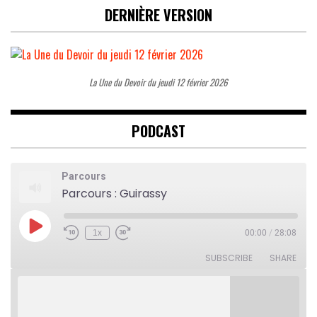
DERNIÈRE VERSION
La Une du Devoir du jeudi 12 février 2026
PODCAST
Parcours
Parcours : Guirassy
Play
1x
00:00
/
28:08
Rewind
Fast
Episode
10
Forward
Seconds
30
SUBSCRIBE
SHARE
seconds