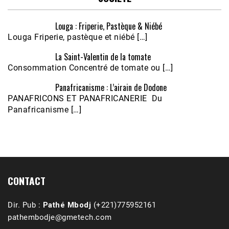
Louga : Friperie, Pastèque & Niébé
Louga Friperie, pastèque et niébé […]
La Saint-Valentin de la tomate
Consommation Concentré de tomate ou […]
Panafricanisme : L’airain de Dodone
Écoutez le parcours de Claudiane Kapia 
PANAFRICONS ET PANAFRICANERIE Du
Nobana (Podologue)
Feb 24, 2021 • 28mn
Panafricanisme […]
CONTACT
Dir. Pub :
Pathé Mbodj
(+221)775952161
pathembodje@gmetech.com