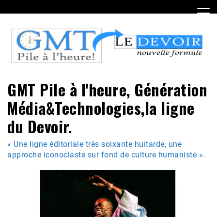
Skip
to
content
GMT Pile à l'heure, Génération
Média&Technologies,la ligne
du Devoir.
« Une ligne éditoriale très soixante huitarde, une
approche iconoclaste sur fond de culture humaniste ».