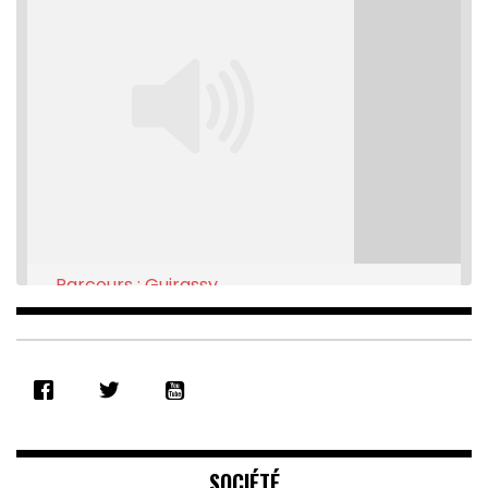
Parcours : Guirassy
Feb 16, 2021 • 28:08
SHARE
RSS FEED
LINK
EMBED
SOCIÉTÉ